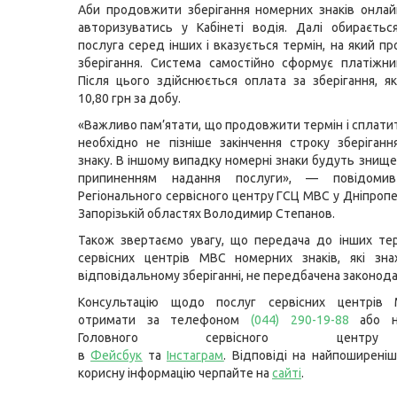
Аби продовжити зберігання номерних знаків онлай
авторизуватись у Кабінеті водія. Далі обираєтьс
послуга серед інших і вказується термін, на який п
зберігання. Система самостійно сформує платіжн
Після цього здійснюється оплата за зберігання, я
10,80 грн за добу.
«
Важливо пам’ятати, що
продовжити термін і сплатит
необхідно не пізніше закінчення строку зберіган
знаку. В іншому випадку номерні знаки будуть знище
припиненням надання послуги»,
— повідомив 
Регіонального сервісного центру ГСЦ МВС у Дніпропе
Запорізькій областях Володимир Степанов.
Також звертаємо увагу, що передача до інших те
сервісних центрів МВС номерних знаків, які зна
відповідальному зберіганні, не передбачена законод
Консультацію щодо послуг сервісних центрів
отримати за телефоном
(044) 290-19-88
або на
Головного сервісного цент
в
Фейсбук
та
Інстаграм
. Відповіді на найпоширеніш
корисну інформацію черпайте на
сайті
.