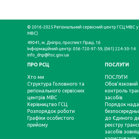
© 2016-2025 Регіональний сервісний центр ГСЦ МВС у 
МВС)
49041, м. Дніпро, проспект Праці, 16
Інформаційний центр: 056-720-97-59, (061) 224-30-14
info_dnp@hsc.gov.ua
ПРО РСЦ
ПОСЛУГИ
Хто ми
ПОСЛУГИ
Структура Головного та
Обов’язковий 
регіонального сервісних
контроль тра
центрів МВС
засобів
Керівництво ГСЦ
Порядок нада
Розпорядок роботи
безпосереднь
Графіки особистого
до Єдиного д
прийому
реєстру тран
засобів зовні
користувачів