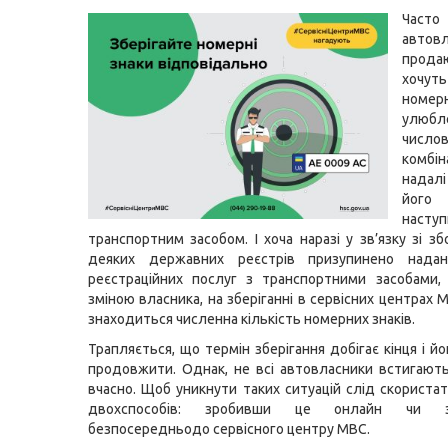
Часто
автовл
прода
хочут
номер
улюбл
число
комбі
надал
його
насту
транспортним засобом. І хоча наразі у зв’язку зі з
деяких державних реєстрів призупинено нада
реєстраційних послуг з транспортними засобами, 
зміною власника, на зберіганні в сервісних центрах
знаходиться численна кількість номерних знаків.
Трапляється, що термін зберігання добігає кінця і й
продовжити. Однак, не всі автовласники встигают
вчасно. Щоб уникнути таких ситуацій слід скориста
двохспособів: зробивши це онлайн чи зв
безпосередньодо сервісного центру МВС.