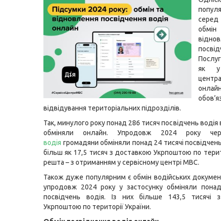
попул
серед
об
відно
посвід
Послу
як у
центра
онл
обов’я
відвідування територіальних підрозділів.
Так, минулого року понад 286 тисяч посвідчень водія
обміняли онлайн. Упродовж 2024 року ч
водія
громадяни обміняли понад 24 тисячі посвідчень 
більш як 17,5 тисяч з доставкою Укрпоштою по терит
решта – з отриманням у сервісному центрі МВС.
Також дуже популярним є обмін водійських документі
упродовж 2024 року у застосунку обміняли понад
посвідчень водія. Із них більше 143,5 тисячі 
Укрпоштою по території України.