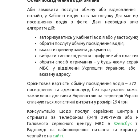
Обмін посвідчення водія онлайн
Аби замовити послуги обміну або відновлення 
онлайн, у Кабінеті водія та в застосунку Дія має в
посвідчення водія з фото. Далі необхідно вик
алгоритм дій:
авторизуватись у Кабінеті водія або у застосунку
обрати послугу обміну посвідчення водія;
вказати причину заміни документа;
вибрати тип посвідчення – цифрове або пластик
обрати спосіб отримання – у будь-якому серві
МВС, у відділенні Укрпошти Україною, або 
вказану адресу.
Орієнтовна вартість обміну посвідчення водія – 572
посвідчення та адмінпослугу, без врахування комісі
замовленні доставки Укрпоштою на території Украї
сплачуються логістичні витрати у розмірі 294 грн.
Консультацію щодо послуг сервісних центрів
отримати за телефоном (044) 290-19-88 або н
Головного сервісного центру МВС в
Фейсбук
Відповіді на найпоширеніші питання та корисну
черпайте на
сайті
.