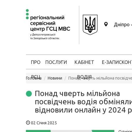
Дніпро
ПРО
ПОСЛУГИ
КАБІНЕТ
Е-ЗАПИС
КОН
РСЦ
ВОДІЯ
Головна
Новини
Понад чверть мільйона посвідче
Понад чверть мільйона
посвідчень водія обміняли
відновили онлайн у 2024 р
02 Січня 2025
Одніє