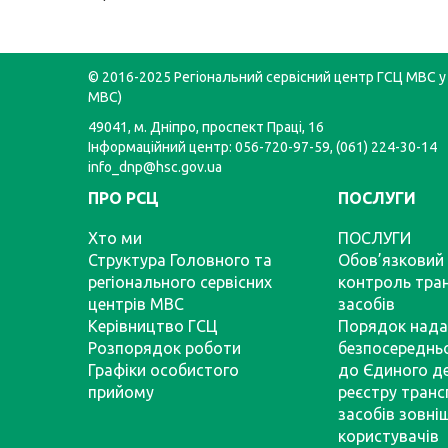
© 2016-2025 Регіональний сервісний центр ГСЦ МВС у 
МВС)
49041, м. Дніпро, проспект Праці, 16
Інформаційний центр: 056-720-97-59, (061) 224-30-14
info_dnp@hsc.gov.ua
ПРО РСЦ
ПОСЛУГИ
Хто ми
ПОСЛУГИ
Структура Головного та
Обов’язковий 
регіонального сервісних
контроль тра
центрів МВС
засобів
Керівництво ГСЦ
Порядок нада
Розпорядок роботи
безпосереднь
Графіки особистого
до Єдиного д
прийому
реєстру тран
засобів зовні
користувачів