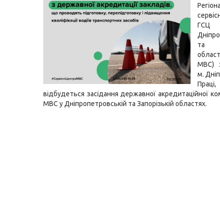
Регіон
серві
ГСЦ
Дніпро
та З
област
МВС) 
м. Дні
Пра
відбудеться засідання державної акредитаційної ком
МВС у Дніпропетровській та Запорізькій областях.