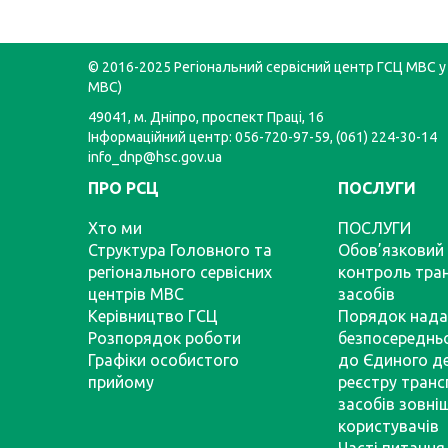
© 2016-2025 Регіональний сервісний центр ГСЦ МВС у 
МВС)
49041, м. Дніпро, проспект Праці, 16
Інформаційний центр: 056-720-97-59, (061) 224-30-14
info_dnp@hsc.gov.ua
ПРО РСЦ
ПОСЛУГИ
Хто ми
ПОСЛУГИ
Структура Головного та
Обов’язковий 
регіонального сервісних
контроль тра
центрів МВС
засобів
Керівництво ГСЦ
Порядок нада
Розпорядок роботи
безпосереднь
Графіки особистого
до Єдиного д
прийому
реєстру тран
засобів зовні
користувачів