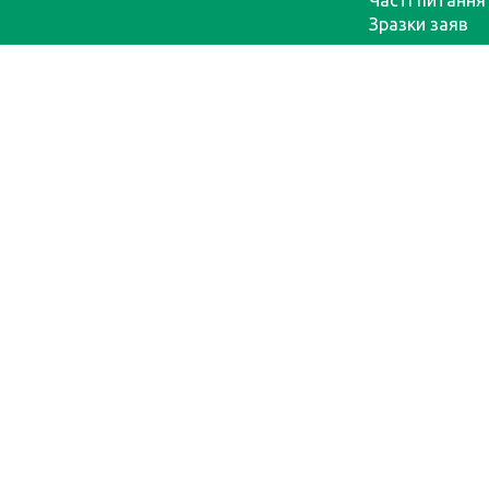
Часті питання
Зразки заяв