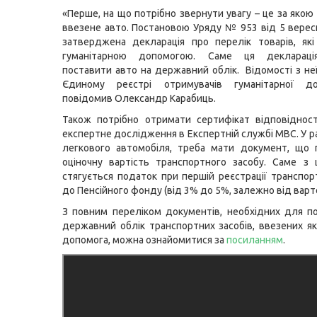
«Перше, на що потрібно звернути увагу – це за якою
ввезене авто. Постановою Уряду № 953 від 5 верес
затверджена декларація про перелік товарів, як
гуманітарною допомогою. Саме ця деклараці
поставити авто на державний облік. Відомості з неї
Єдиному реєстрі отримувачів гуманітарної д
повідомив Олександр Карабиць.
Також потрібно отримати сертифікат відповіднос
експертне дослідження в Експертній службі МВС. У ра
легкового автомобіля, треба мати документ, що 
оціночну вартість транспортного засобу. Саме з ц
стягується податок при першій реєстрації транспор
до Пенсійного фонду (від 3% до 5%, залежно від варто
З повним переліком документів, необхідних для п
державний облік транспортних засобів, ввезених як
допомога, можна ознайомитися за
посиланням
.