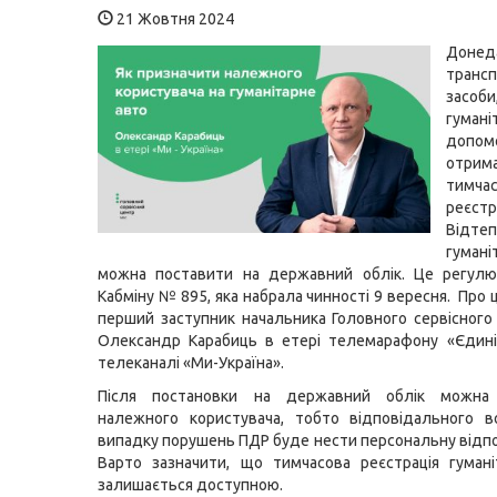
21 Жовтня 2024
Донед
трансп
засоби
гумані
допом
отри
тимча
реєстр
Відте
гумані
можна поставити на державний облік. Це регулю
Кабміну № 895, яка набрала чинності 9 вересня. Про
перший заступник начальника Головного сервісног
Олександр Карабиць в етері телемарафону «Єдині
телеканалі «Ми-Україна».
Після постановки на державний облік можна 
належного користувача, тобто відповідального в
випадку порушень ПДР буде нести персональну відпо
Варто зазначити, що тимчасова реєстрація гуман
залишається доступною.