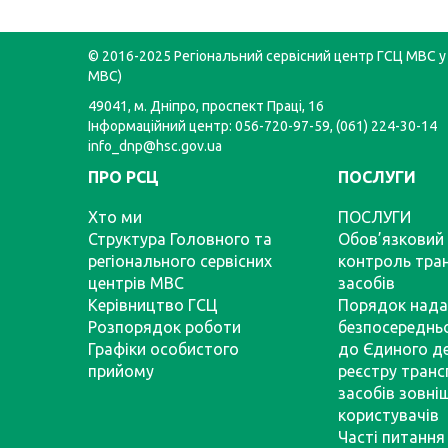
© 2016-2025 Регіональний сервісний центр ГСЦ МВС у 
МВС)
49041, м. Дніпро, проспект Праці, 16
Інформаційний центр: 056-720-97-59, (061) 224-30-14
info_dnp@hsc.gov.ua
ПРО РСЦ
ПОСЛУГИ
Хто ми
ПОСЛУГИ
Структура Головного та
Обов’язковий 
регіонального сервісних
контроль тра
центрів МВС
засобів
Керівництво ГСЦ
Порядок нада
Розпорядок роботи
безпосереднь
Графіки особистого
до Єдиного д
прийому
реєстру тран
засобів зовні
користувачів
Часті питання