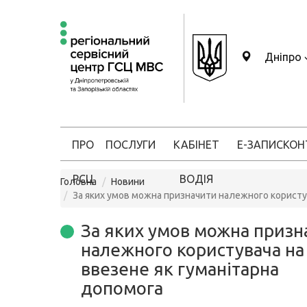
Дніпро
ПРО
ПОСЛУГИ
КАБІНЕТ
Е-ЗАПИС
КОН
РСЦ
ВОДІЯ
Головна
Новини
За яких умов можна призначити належного користув
За яких умов можна призн
належного користувача на 
ввезене як гуманітарна
допомога