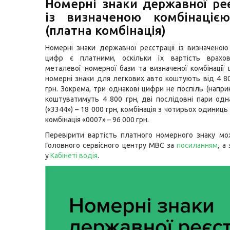
Номерні знаки державної реє
із визначеною комбінаціє
(платна комбінація)
Номерні знаки державної реєстрації із визначеною
цифр є платними, оскільки їх вартість врахов
металевої номерної бази та визначеної комбінації 
номерні знаки для легкових авто коштують від 4 8
грн. Зокрема, три однакові цифри не поспіль (напри
коштуватимуть 4 800 грн, дві послідовні пари од
(«3344») – 18 000 грн, комбінація з чотирьох одиниць 
комбінація «0007» – 96 000 грн.
Перевірити вартість платного номерного знаку мо
Головного сервісного центру МВС за
посиланням
, а
у
Кабінеті водія
.