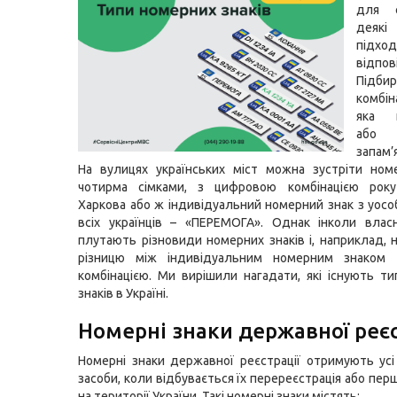
для 
дея
підхо
відпов
Підби
комбі
яка п
або
запам’
На вулицях українських міст можна зустріти ном
чотирма сімками, з цифровою комбінацією року
Харкова або ж індивідуальний номерний знак з уосо
всіх українців – «ПЕРЕМОГА». Однак інколи влас
плутають різновиди номерних знаків і, наприклад, 
різницю між індивідуальним номерним знаком
комбінацією. Ми вирішили нагадати, які існують т
знаків в Україні.
Номерні знаки державної реєс
Номерні знаки державної реєстрації отримують усі
засоби, коли відбувається їх перереєстрація або пер
на території України. Такі номерні знаки містять: