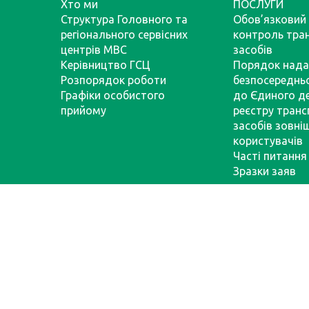
Хто ми
ПОСЛУГИ
Структура Головного та
Обов’язковий 
регіонального сервісних
контроль тра
центрів МВС
засобів
Керівництво ГСЦ
Порядок нада
Розпорядок роботи
безпосереднь
Графіки особистого
до Єдиного д
прийому
реєстру тран
засобів зовні
користувачів
Часті питання
Зразки заяв