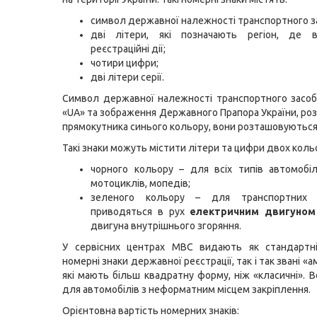
символ державної належності транспортного з
дві літери, які позначають регіон, де в
реєстраційні дії;
чотири цифри;
дві літери серії.
Символ державної належності транспортного засоб
«UA» та зображення Державного Прапора України, роз
прямокутника синього кольору, вони розташовуються 
Такі знаки можуть містити літери та цифри двох кольо
чорного кольору – для всіх типів автомобілі
мотоциклів, мопедів;
зеленого кольору – для транспортних з
приводяться в рух
електричним двигуном
двигуна внутрішнього згоряння.
У сервісних центрах МВС видають як стандартні
номерні знаки державної реєстрації, так і так звані «а
які мають більш квадратну форму, ніж «класичні». В
для автомобілів з неформатним місцем закріплення.
Орієнтовна вартість номерних знаків: