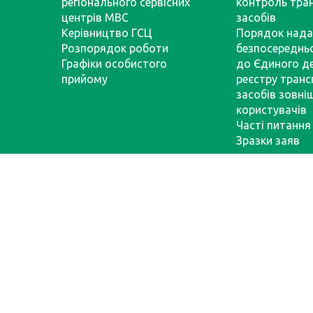
регіонального сервісних
контроль тра
центрів МВС
засобів
Керівництво ГСЦ
Порядок нада
Розпорядок роботи
безпосереднь
Графіки особистого
до Єдиного д
прийому
реєстру тран
засобів зовні
користувачів
Часті питання
Зразки заяв