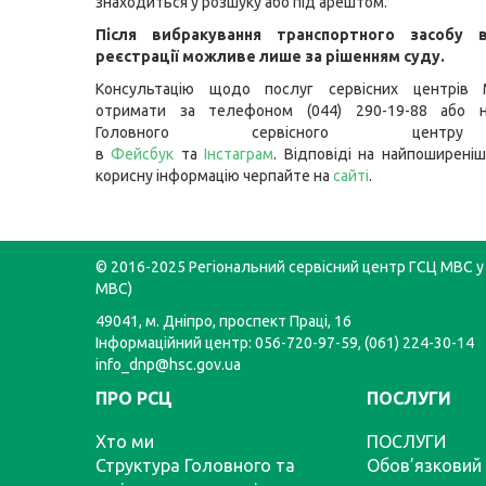
знаходиться у розшуку або під арештом.
Після вибракування транспортного засобу в
реєстрації можливе лише за рішенням суду.
Консультацію щодо послуг сервісних центрів
отримати за телефоном (044) 290-19-88 або н
Головного сервісного цент
в
Фейсбук
та
Інстаграм
. Відповіді на найпоширеніш
корисну інформацію черпайте на
сайті
.
© 2016-2025 Регіональний сервісний центр ГСЦ МВС у 
МВС)
49041, м. Дніпро, проспект Праці, 16
Інформаційний центр: 056-720-97-59, (061) 224-30-14
info_dnp@hsc.gov.ua
ПРО РСЦ
ПОСЛУГИ
Хто ми
ПОСЛУГИ
Структура Головного та
Обов’язковий 