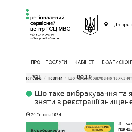
Дніпро
ПРО
ПОСЛУГИ
КАБІНЕТ
Е-ЗАПИС
КОН
РСЦ
ВОДІЯ
Головна
Новини
Що таке вибракування та як знят
Що таке вибракування та 
зняти з реєстрації знищен
20 Серпня 2024
З ко
повно