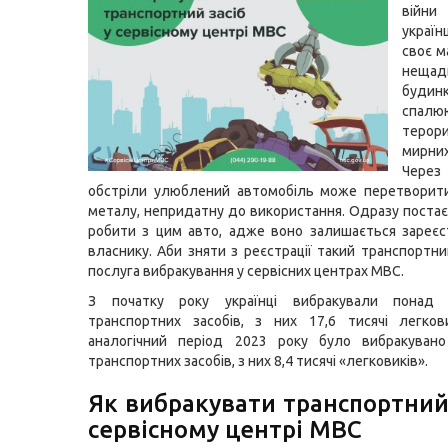
війн
україн
своє м
нещад
будинк
спалюю
терор
мирни
Чере
обстріли улюблений автомобіль може перетворити
металу, непридатну до використання. Одразу постає
робити з цим авто, адже воно залишається зареє
власнику. Аби зняти з реєстрації такий транспортний
послуга вибракування у сервісних центрах МВС.
З початку року українці вибракували понад 
транспортних засобів, з них 17,6 тисячі легков
аналогічний період 2023 року було вибракувано
транспортних засобів, з них 8,4 тисячі «легковиків».
Як вибракувати транспортний 
сервісному центрі МВС