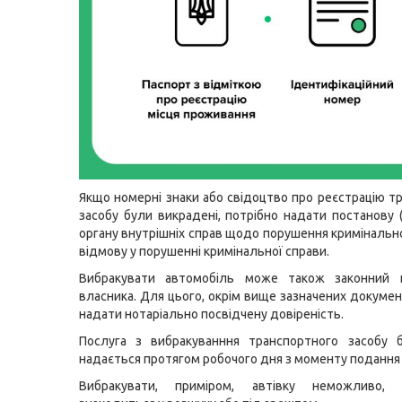
Якщо номерні знаки або свідоцтво про реєстрацію т
засобу були викрадені, потрібно надати постанову (
органу внутрішніх справ щодо порушення кримінально
відмову у порушенні кримінальної справи.
Вибракувати автомобіль може також законний 
власника. Для цього, окрім вище зазначених докумен
надати нотаріально посвідчену довіреність.
Послуга з вибракуванння транспортного засобу б
надається протягом робочого дня з моменту подання
Вибракувати, приміром, автівку неможливо,