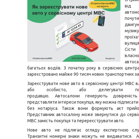
від
автомо
почут
двигу
муз
проїха
вулиц
Сіст
власн
автос
багатьох водіїв. З початку року в сервісних цент
зареєстровано майже 90 тисяч нових транспортних за
Зареєструвати нове авто в сервісному центрі МВС 
або особисто, або делегувати повн
продавцю. Автосалони генерують довіреніст
представляти інтереси покупця, яку можна підписати
без нотаріуса. Також вони формують акт прийом
Представник автосалону може звернутися до серві
МВС замість покупця та перереєструвати авто.
Нове авто не підлягає огляду експертною сл
Транзитні номерні знаки можуть не видаватися. 