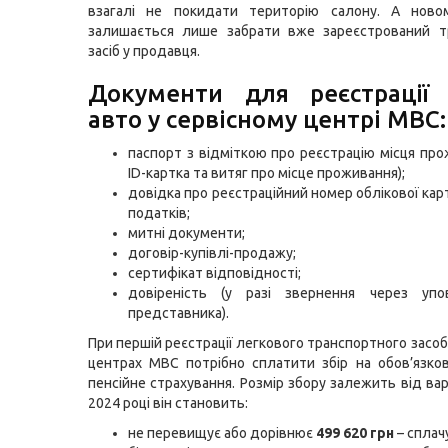
взагалі не покидати територію салону. А ново
залишається лише забрати вже зареєстрований т
засіб у продавця.
Документи для реєстрації 
авто у сервісному центрі МВС:
паспорт з відміткою про реєстрацію місця про
ID-картка та витяг про місце проживання);
довідка про реєстраційний номер облікової кар
податків;
митні документи;
договір-купівлі-продажу;
сертифікат відповідності;
довіреність (у разі звернення через упо
представника).
При першій реєстрації легкового транспортного засоб
центрах МВС потрібно сплатити збір на обов’язк
пенсійне страхування. Розмір збору залежить від вар
2024 році він становить:
не перевищує або дорівнює
499 620 грн
– спла