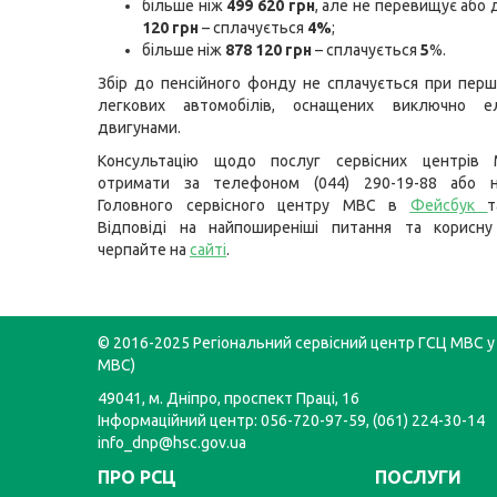
більше ніж
499 620 грн
, але не перевищує або
120 грн
– сплачується
4%
;
більше ніж
878 120 грн
– сплачується
5
%.
Збір до пенсійного фонду не сплачується при перші
легкових автомобілів, оснащених виключно е
двигунами.
Консультацію щодо послуг сервісних центрів
отримати за телефоном (044) 290-19-88 або н
Головного сервісного центру МВС в
Фейсбук
Відповіді на найпоширеніші питання та корисну
черпайте на
сайті
.
© 2016-2025 Регіональний сервісний центр ГСЦ МВС у 
МВС)
49041, м. Дніпро, проспект Праці, 16
Інформаційний центр: 056-720-97-59, (061) 224-30-14
info_dnp@hsc.gov.ua
ПРО РСЦ
ПОСЛУГИ