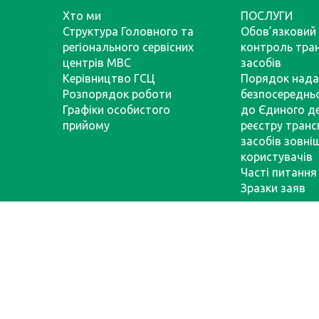
Хто ми
ПОСЛУГИ
Структура Головного та
Обов’язковий 
регіонального сервісних
контроль тра
центрів МВС
засобів
Керівництво ГСЦ
Порядок нада
Розпорядок роботи
безпосереднь
Графіки особистого
до Єдиного д
прийому
реєстру тран
засобів зовні
користувачів
Часті питання
Зразки заяв