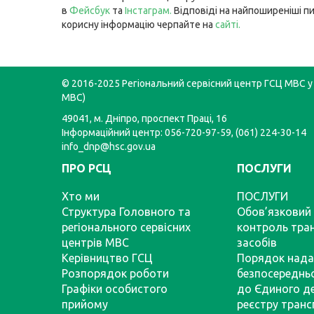
в
Фейсбук
та
Інстаграм
.
Відповіді на найпоширеніші п
корисну інформацію черпайте на
сайті
.
© 2016-2025 Регіональний сервісний центр ГСЦ МВС у 
МВС)
49041, м. Дніпро, проспект Праці, 16
Інформаційний центр: 056-720-97-59, (061) 224-30-14
info_dnp@hsc.gov.ua
ПРО РСЦ
ПОСЛУГИ
Хто ми
ПОСЛУГИ
Структура Головного та
Обов’язковий 
регіонального сервісних
контроль тра
центрів МВС
засобів
Керівництво ГСЦ
Порядок нада
Розпорядок роботи
безпосереднь
Графіки особистого
до Єдиного д
прийому
реєстру тран