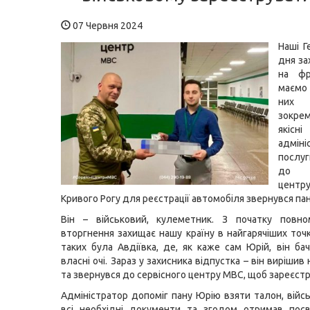
07 Червня 2024
Наші Г
дня з
на фр
маємо
них
зокре
якісні
адміні
послуг
до с
цен
Кривого Рогу для реєстрації автомобіля звернувся пан
Він – військовий, кулеметник. З початку повно
вторгнення захищає нашу країну в найгарячіших точ
таких була Авдіївка, де, як каже сам Юрій, він ба
власні очі. Зараз у захисника відпустка – він вирішив 
та звернувся до сервісного центру МВС, щоб зареєстр
Адміністратор допоміг пану Юрію взяти талон, війс
всі необхідні документи та згодом отримав посв