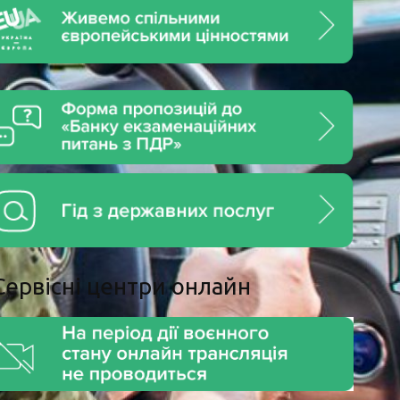
Сервiснi центри онлайн