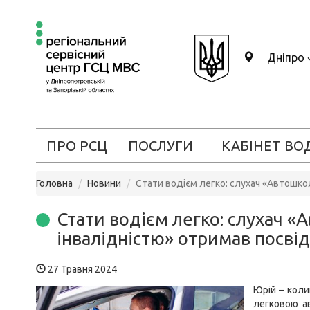
Дніпро
ПРО РСЦ
ПОСЛУГИ
КАБІНЕТ ВО
Головна
Новини
Стати водієм легко: слухач «Автошкол
Стати водієм легко: слухач «
інвалідністю» отримав посві
27 Травня 2024
Юрій – коли
легковою а