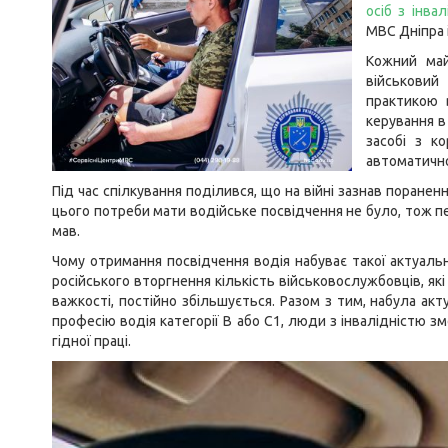
осіб з інва
МВС Дніпра і
Кожний май
військовий
практикою 
керування в
засобі з к
автоматичн
Під час спілкування поділився, що на війні зазнав поранен
цього потреби мати водійське посвідчення не було, тож п
мав.
Чому отримання посвідчення водія набуває такої актуальн
російського вторгнення кількість військовослужбовців, як
важкості, постійно збільшується. Разом з тим, набула ак
професію водія категорії В або С1, люди з інвалідністю
гідної праці.