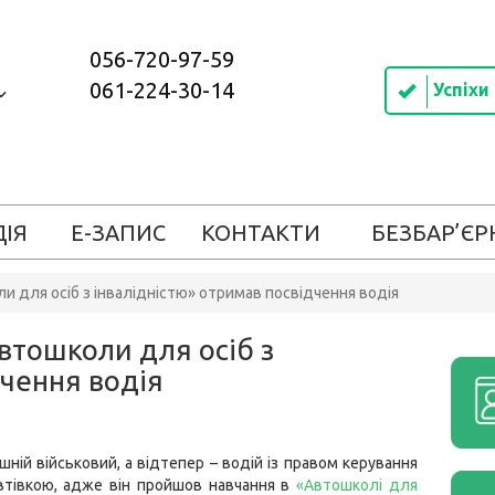
056-720-97-59
061-224-30-14
Успіхи
ДІЯ
Е-ЗАПИС
КОНТАКТИ
БЕЗБАР’ЄР
и для осіб з інвалідністю» отримав посвідчення водія
Автошколи для осіб з
дчення водія
шній військовий, а відтепер – водій із правом керування
втівкою, адже він пройшов навчання в
«Автошколі для