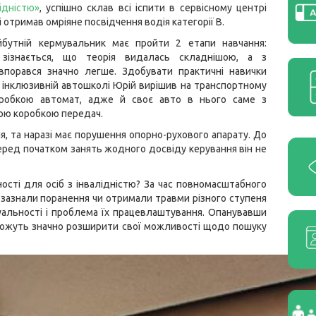
лідністю»
, успішно склав всі іспити в сервісному центрі
 отримав омріяне посвідчення водія категорії В.
бутній кермувальник має пройти 2 етапи навчання:
 зізнається, що теорія видалась складнішою, а з
впорався значно легше. Здобувати практичні навички
 інклюзивній автошколі Юрій вирішив на транспортному
оробкою автомат, адже й своє авто в нього саме з
ою коробкою передач.
ня, та наразі має порушення опорно-рухового апарату. До
еред початком занять жодного досвіду керування він не
ості для осіб з інвалідністю? За час повномасштабного
і зазнали поранення чи отримали травми різного ступеня
туальності і проблема їх працевлаштування. Опанувавши
 зможуть значно розширити свої можливості щодо пошуку