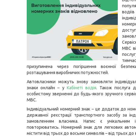
попул
водіїв
індиві
номе
дост
замовл
Серві
МВС в
послу
тимча
призупинена через погіршення воєнної безпе
розташування виробничих потужностей.
Автовласники можуть знову замовляти індивідуал
знаки онлайн – у
Кабінеті водія
. Також послуга д
особистому зверненні до будь-якого зручного серві
МВС.
Індивідуальний номерний знак – це додаток до ном
державної реєстрації транспортного засобу за ін
замовленням власника. Напис є унікальним
повторюватись. Номерний знак для легкових авто
містити від трьох до восьми символів – від трьох до