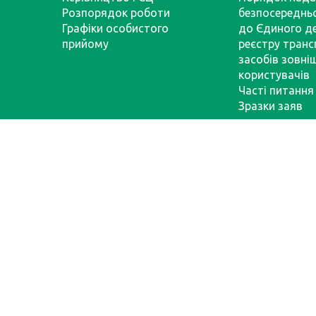
Розпорядок роботи
безпосереднь
Графіки особистого
до Єдиного д
прийому
реєстру тран
засобів зовні
користувачів
Часті питання
Зразки заяв