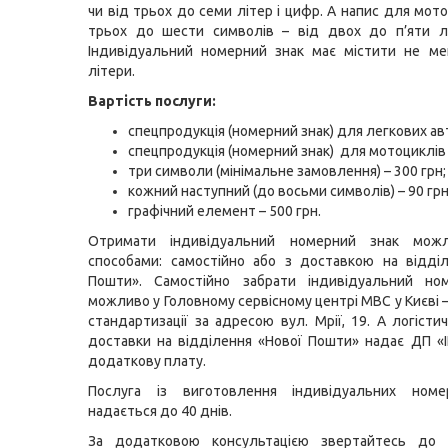
чи від трьох до семи літер і цифр. А напис для мот
трьох до шести символів – від двох до п’яти лі
Індивідуальний номерний знак має містити не ме
літери.
Вартість послуги:
спецпродукція (номерний знак) для легкових авт
спецпродукція (номерний знак) для мотоциклів –
три символи (мінімальне замовлення) – 300 грн;
кожний наступний (до восьми символів) – 90 грн
графічний елемент – 500 грн.
Отримати індивідуальний номерний знак мож
способами: самостійно або з доставкою на відді
Пошти». Самостійно забрати індивідуальний но
можливо у Головному сервісному центрі МВС у Києві –
стандартизації за адресою вул. Мрії, 19. А логісти
доставки на відділення «Нової Пошти» надає ДП 
додаткову плату.
Послуга із виготовлення індивідуальних номе
надається до 40 днів.
За додатковою консультацією звертайтесь до 