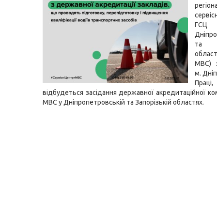
регіон
серві
ГСЦ
Дніпро
та З
област
МВС) 
м. Дні
Пра
відбудеться засідання державної акредитаційної ком
МВС у Дніпропетровській та Запорізькій областях.