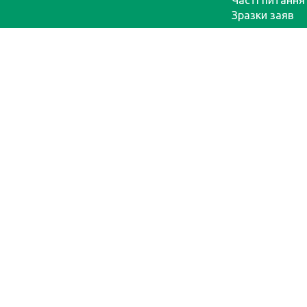
Часті питання
Зразки заяв