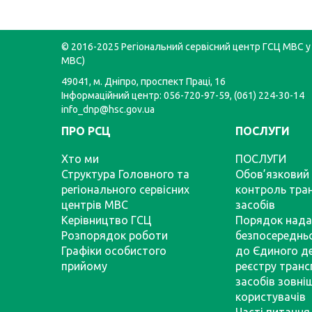
© 2016-2025 Регіональний сервісний центр ГСЦ МВС у 
МВС)
49041, м. Дніпро, проспект Праці, 16
Інформаційний центр: 056-720-97-59, (061) 224-30-14
info_dnp@hsc.gov.ua
ПРО РСЦ
ПОСЛУГИ
Хто ми
ПОСЛУГИ
Структура Головного та
Обов’язковий 
регіонального сервісних
контроль тра
центрів МВС
засобів
Керівництво ГСЦ
Порядок нада
Розпорядок роботи
безпосереднь
Графіки особистого
до Єдиного д
прийому
реєстру тран
засобів зовні
користувачів