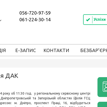
056-720-97-59
061-224-30-14
Успіхи
ДІЯ
Е-ЗАПИС
КОНТАКТИ
БЕЗБАР’ЄР
ня ДАК
24 року об 11:30 год. у регіональному сервісному центрі
ніпропетровській та Запорізькій областях (філія ГСЦ
ресою: м. Дніпро, проспект Праці, 16, відбудеться