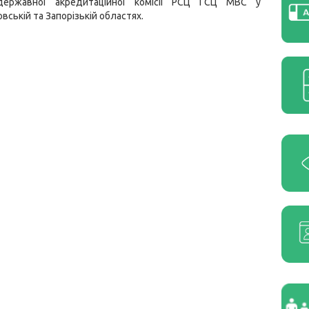
 державної акредитаційної комісії РСЦ ГСЦ МВС у
вській та Запорізькій областях.