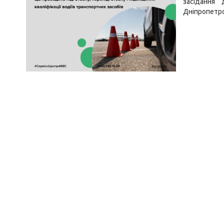
засідання
Дніпропетро