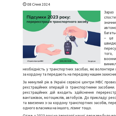
08 Січня 2024
Зараз
спосте
значн
автом
багат
– це 
швид
перес
того,
воєн
вини
необхідність у транспортних засобах, які волонтери
за кордону та передають на передову нашим захисни
За минулий рік в Україні сервісні центри МВС прове
реєстраційних операцій із транспортними засобами.
реєстраційних дій входить здійснення перереєстра
вантажівок, мотоциклів, автобусів. До прикладу: реє
та ввезених з-за кордону транспортних засобів, пер
одного власника на іншого, лізинг тощо.
Отже, у 2023 році на території нашої держави було в