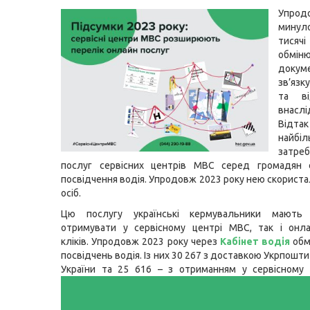
Упрод
мину
тисяч
обмін
док
зв’язк
та ві
внасл
Відта
найбі
затреб
послуг сервісних центрів МВС серед громадян 
посвідчення водія. Упродовж 2023 року нею скориста
осіб.
Цю послугу українські кермувальники мають 
отримувати у сервісному центрі МВС, так і онла
кліків. Упродовж 2023 року через
Кабінет водія
обм
посвідчень водія. Із них 30 267 з доставкою Укрпошти
України та 25 616 – з отриманням у сервісному 