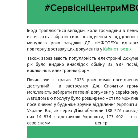
Іноді трапляються випадки, коли громадяни з певн
встигають забрати своє посвідчення у відділенні
минулого року завдяки ДП «ІНФОТЕХ» вдалося
повторну доставку цих документів у
Кабінеті водія
.
Також зараз мають популярність електронні докуме
рік було видано внаслідок обміну 33 987 посві
виключно в електронній формі.
Починаючи з травня 2023 року обмін посвідчення
доступний і в застосунку Дія. Спочатку гро
можливість забирати готовий документ у сервісному
А згодом цю послугу було розширено – стало можли
посвідчення у будь-яке зручне відділення Укрпошти 
України. Відтак через
Дію
обміняли 188 276 посвідч
них 14 874 з доставкою Укрпошти, 173 402 – з о
сервісному центрі