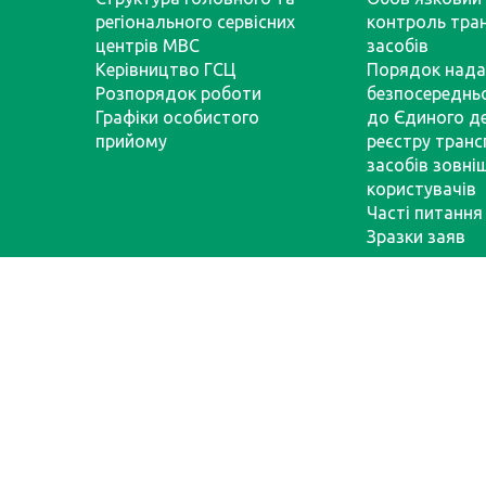
регіонального сервісних
контроль тра
центрів МВС
засобів
Керівництво ГСЦ
Порядок нада
Розпорядок роботи
безпосереднь
Графіки особистого
до Єдиного д
прийому
реєстру тран
засобів зовні
користувачів
Часті питання
Зразки заяв