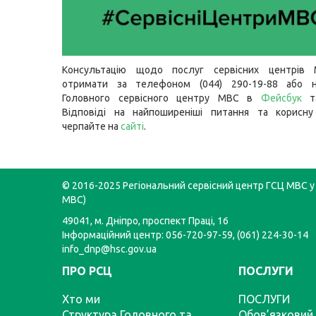
Консультацію щодо послуг сервісних центрів
отримати за телефоном (044) 290-19-88 або н
Головного сервісного центру МВС в
Фейсбук
т
Відповіді на найпоширеніші питання та корисну
черпайте на
сайті
.
© 2016-2025 Регіональний сервісний центр ГСЦ МВС у 
МВС)
49041, м. Дніпро, проспект Праці, 16
Інформаційний центр: 056-720-97-59, (061) 224-30-14
info_dnp@hsc.gov.ua
ПРО РСЦ
ПОСЛУГИ
Хто ми
ПОСЛУГИ
Структура Головного та
Обов’язковий 