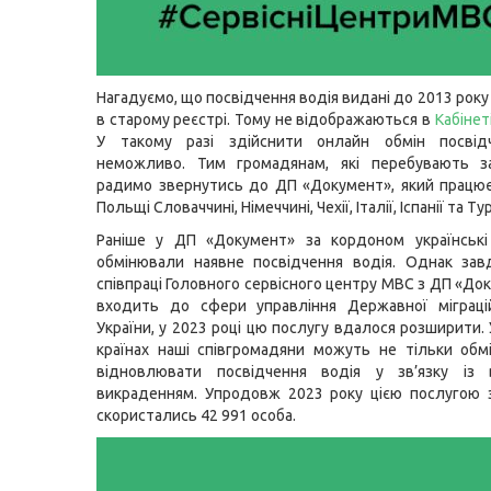
Нагадуємо, що посвідчення водія видані до 2013 рок
в старому реєстрі. Тому не відображаються в
Кабінет
У такому разі здійснити онлайн обмін посвід
неможливо. Тим громадянам, які перебувають з
радимо звернутись до ДП «Документ», який працює 
Польщі Словаччині, Німеччині, Чехії, Італії, Іспанії та Ту
Раніше у ДП «Документ» за кордоном українські
обмінювали наявне посвідчення водія. Однак зав
співпраці Головного сервісного центру МВС з ДП «До
входить до сфери управління Державної міграці
України, у 2023 році цю послугу вдалося розширити.
країнах наші співгромадяни можуть не тільки обм
відновлювати посвідчення водія у зв’язку із
викраденням. Упродовж 2023 року цією послугою 
скористались 42 991 особа.