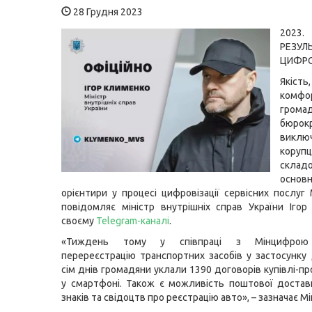
28 Грудня 2023
2023.
РЕЗУЛ
ЦИФРО
Якість
ком
грома
бюро
виклю
корупц
скла
осно
орієнтири у процесі цифровізації сервісних послуг
повідомляє міністр внутрішніх справ України Іго
своєму
Telegram-каналі
.
«Тиждень тому у співпраці з Мінцифрою 
перереєстрацію транспортних засобів у застосунку 
сім днів громадяни уклали 1390 договорів купівлі-п
у смартфоні. Також є можливість поштової доста
знаків та свідоцтв про реєстрацію авто», – зазначає Мі