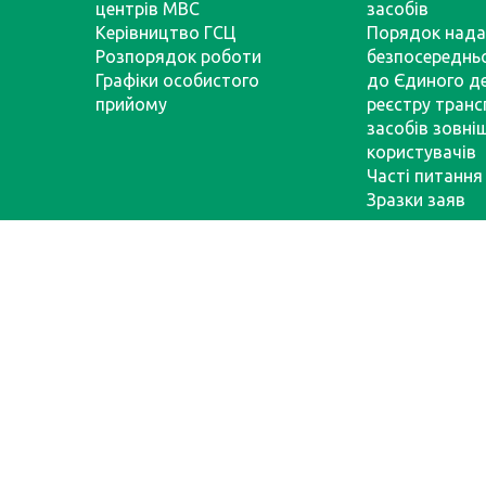
центрів МВС
засобів
Керівництво ГСЦ
Порядок нада
Розпорядок роботи
безпосереднь
Графіки особистого
до Єдиного д
прийому
реєстру тран
засобів зовні
користувачів
Часті питання
Зразки заяв