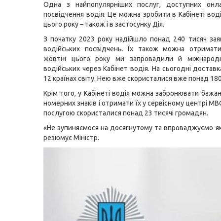
Одна з найпопулярніших послуг, доступних онл
посвідчення водія. Це можна зробити в Кабінеті воді
цього року – також і в застосунку Дія.
З початку 2023 року надійшло понад 240 тисяч зая
водійських посвідчень. Їх також можна отримат
жовтні цього року ми запровадили й міжнарод
водійських через Кабінет водія. На сьогодні достав
12 країнах світу. Нею вже скористалися вже понад 18
Крім того, у Кабінеті водія можна забронювати бажа
номерних знаків і отримати їх у сервісному центрі МВ
послугою скористалися понад 23 тисячі громадян.
«Не зупиняємося на досягнутому та впроваджуємо які
резюмує Міністр.