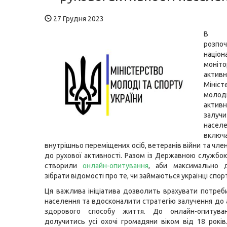
27 Грудня 2023
В У
розпо
націон
моніто
активн
Мініст
молод
акти
залучи
населе
включ
внутрішньо переміщених осіб, ветеранів війни та члені
до рухової активності. Разом із Державною службо
створили
онлайн-опитування
, аби максимально д
зібрати відомості про те, чи займаються українці спор
Ця важлива ініціатива дозволить врахувати потреби
населення та вдосконалити стратегію залучення до 
здорового способу життя. До онлайн-опитува
долучитись усі охочі громадяни віком від 18 років