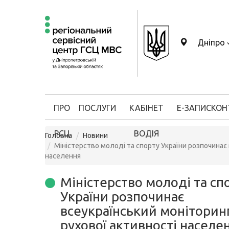
Дніпро
ПРО
ПОСЛУГИ
КАБІНЕТ
Е-ЗАПИС
КОН
РСЦ
ВОДІЯ
Головна
Новини
Міністерство молоді та спорту України розпочинає 
населення
Міністерство молоді та сп
України розпочинає
всеукраїнський моніторин
рухової активності населе