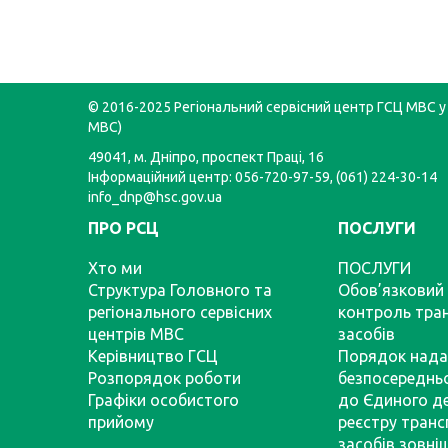
© 2016-2025 Регіональний сервісний центр ГСЦ МВС у 
МВС)
49041, м. Дніпро, проспект Праці, 16
Інформаційний центр: 056-720-97-59, (061) 224-30-14
info_dnp@hsc.gov.ua
ПРО РСЦ
ПОСЛУГИ
Хто ми
ПОСЛУГИ
Структура Головного та
Обов’язковий 
регіонального сервісних
контроль тра
центрів МВС
засобів
Керівництво ГСЦ
Порядок нада
Розпорядок роботи
безпосереднь
Графіки особистого
до Єдиного д
прийому
реєстру тран
засобів зовні