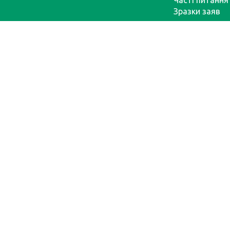
Часті питання
Зразки заяв