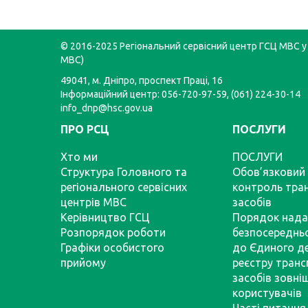
© 2016-2025 Регіональний сервісний центр ГСЦ МВС у 
МВС)
49041, м. Дніпро, проспект Праці, 16
Інформаційний центр: 056-720-97-59, (061) 224-30-14
info_dnp@hsc.gov.ua
ПРО РСЦ
ПОСЛУГИ
Хто ми
ПОСЛУГИ
Структура Головного та
Обов’язковий 
регіонального сервісних
контроль тра
центрів МВС
засобів
Керівництво ГСЦ
Порядок нада
Розпорядок роботи
безпосереднь
Графіки особистого
до Єдиного д
прийому
реєстру тран
засобів зовні
користувачів