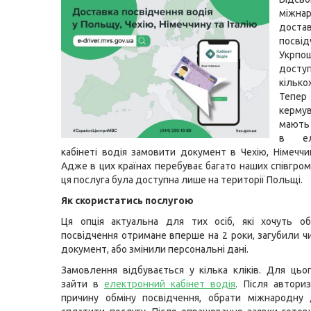
міжна
доста
посві
Укрпо
дост
кільк
Тепер
керму
мають
в ел
кабінеті водія замовити документ в Чехію, Німеччин
Адже в цих країнах перебуває багато наших співгром
ця послуга була доступна лише на території Польщі.
Як скористатись послугою
Ця опція актуальна для тих осіб, які хочуть об
посвідчення отримане вперше на 2 роки, загубили 
документ, або змінили персональні дані.
Замовлення відбувається у кілька кліків. Для цьо
зайти в
електронний кабінет водія
. Після авториз
причину обміну посвідчення, обрати міжнародну 