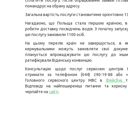
сплатити послугу. Після опрацювання заявки гото
помандрує на обрану адресу.
Загальна вартість послуги становитиме орієнтовно 13
Нагадаємо, що Польща стала першою країною, в
робити доставку посвідчень водія. З початку запуск
цю послугу замовили 1100 осіб.
На цьому перелік країн не завершується, в які
кермувальники можуть замовляти свої докуме
планується впроваджувати цю послугу до інших
ратифікували Віденську конвенцію.
Консультацію щодо послуг сервісних центрів
отримати за телефоном (044) 290-19-88 або н
Головного сервісного центру МВС в
Фейсбук
Відповіді на найпоширеніші питання та корисну
черпайте на
сайті
.