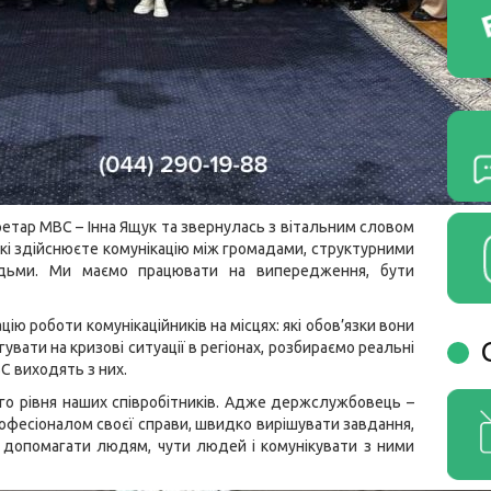
етар МВС – Інна Ящук та звернулась з вітальним словом
 які здійснюєте комунікацію між громадами, структурними
юдьми. Ми маємо працювати на випередження, бути
ію роботи комунікаційників на місцях: які обов’язки вони
увати на кризові ситуації в регіонах, розбираємо реальні
ВС виходять з них.
го рівня наших співробітників. Адже держслужбовець –
рофесіоналом своєї справи, швидко вирішувати завдання,
, допомагати людям, чути людей і комунікувати з ними