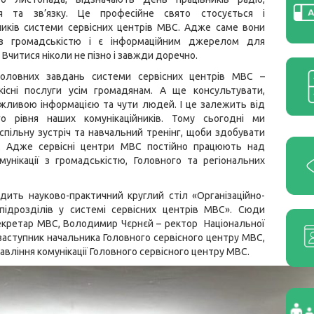
ня та зв’язку. Це професійне свято стосується і
ників системи сервісних центрів МВС. Адже саме вони
з громадськістю і є інформаційним джерелом для
 Вчитися ніколи не пізно і завжди доречно.
оловних завдань системи сервісних центрів МВС –
кісні послуги усім громадянам. А ще консультувати,
жливою інформацією та чути людей. І це залежить від
го рівня наших комунікаційників. Тому сьогодні ми
пільну зустріч та навчальний тренінг, щоби здобувати
я. Адже сервісні центри МВС постійно працюють над
унікації з громадськістю, Головного та регіональних
одить науково-практичний круглий стіл «Організаційно-
 підрозділів у системі сервісних центрів МВС». Сюди
 секретар МВС, Володимир Чєрнєй – ректор Національної
заступник начальника Головного сервісного центру МВС,
авління комунікації Головного сервісного центру МВС.