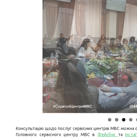
Консультацію щодо послуг сервісних центрів МВС можна о
Головного сервісного центру МВС в
Фейсбук
та
Інста