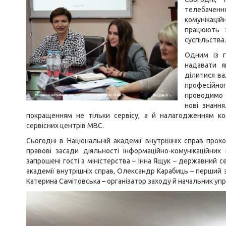
телебачен
комунікацій
працюють 
суспільства.
Одним із г
надавати я
ділитися ва
професійно
проводимо с
нові знанн
покращенням не тільки сервісу, а й налагодженням ком
сервісних центрів МВС.
Сьогодні в Національній академії внутрішніх справ прох
правові засади діяльності інформаційно-комунікаційних
запрошені гості з міністерства – Інна Ящук – державний
академії внутрішніх справ, Олександр Карабиць – перший 
Катерина Самітовська – організатор заходу й начальник упр