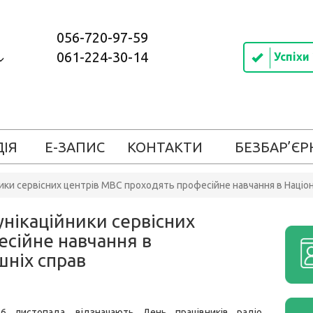
056-720-97-59
061-224-30-14
Успіхи
ДІЯ
Е-ЗАПИС
КОНТАКТИ
БЕЗБАР’ЄР
ики сервісних центрів МВС проходять професійне навчання в Націон
унікаційники сервісних
есійне навчання в
шніх справ
16 листопада, відзначають День працівників радіо,