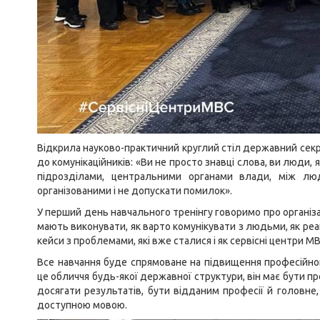
Відкрила науково-практичний круглий стіл державний секр
до комунікаційників: «Ви не просто знавці слова, ви люди,
підрозділами, центральними органами влади, між л
організованими і не допускати помилок».
У перший день навчального тренінгу говоримо про організац
мають виконувати, як варто комунікувати з людьми, як реаг
кейси з проблемами, які вже сталися і як сервісні центри М
Все навчання буде спрямоване на підвищення професійно
це обличчя будь-якої державної структури, він має бути п
досягати результатів, бути відданим професії й головне
доступною мовою.