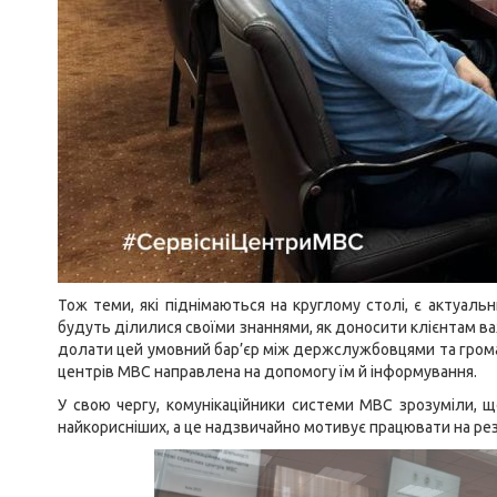
Тож теми, які піднімаються на круглому столі, є актуаль
будуть ділилися своїми знаннями, як доносити клієнтам в
долати цей умовний бар’єр між держслужбовцями та грома
центрів МВС направлена на допомогу їм й інформування.
У свою чергу, комунікаційники системи МВС зрозуміли, щ
найкорисніших, а це надзвичайно мотивує працювати на ре