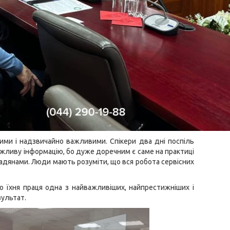
ними і надзвичайно важливими. Спікери два дні поспіль
ажливу інформацію, бо дуже доречним є саме на практиці
дянами. Люди мають розуміти, що вся робота сервісних
о їхня праця одна з найважливіших, найпрестижніших і
зультат.