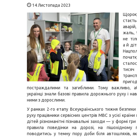
14 Листопада 2023
Щорок
стаєт
аварій
жаль,
не тіл
а й ді
Нацпол
поча
стало
тисяч
транс
пр
постраждалими та загиблими. Тому важливо, а
українці знали базові правила дорожнього руху і на
ними з дорослими.
У рамках 2-го етапу Всеукраїнського тижня безпек
руху працівники сервісних центрів МВС з усієї країн
дітей різноманітні пізнавальні заходи — у формі гр
правила поведінки на дорозі, на пішохідному п
поводитись у темну пору доби біля автошляхів, я