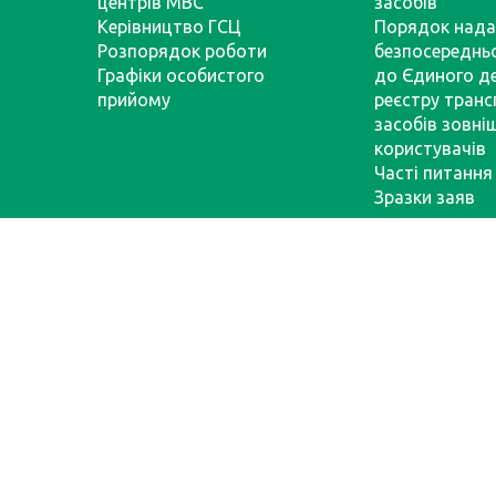
центрів МВС
засобів
Керівництво ГСЦ
Порядок нада
Розпорядок роботи
безпосереднь
Графіки особистого
до Єдиного д
прийому
реєстру тран
засобів зовні
користувачів
Часті питання
Зразки заяв