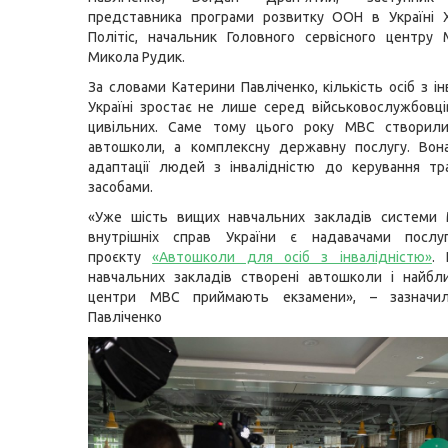
представника програми розвитку ООН в Україні 
Політіс, начальник Головного сервісного центру
Микола Рудик.
За словами Катерини Павліченко, кількість осіб з і
Україні зростає не лише серед військовослужбовці
цивільних. Саме тому цього року МВС створил
автошколи, а комплексну державну послугу. Вон
адаптації людей з інвалідністю до керування тр
засобами.
«Уже шість вищих навчальних закладів системи М
внутрішніх справ України є надавачами посл
проєкту
«Автошколи для осіб з інвалідністю»
. 
навчальних закладів створені автошколи і найбли
центри МВС приймають екзамени», – зазначил
Павліченко