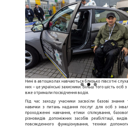
Нині в автошколах навчаються близько півсотні слуха
них – це українські захисники. Більш того шість осіб з
вже отримали посвідчення водія.
Під час заходу учасники засвоїли базові знання 
навички з питань надання послуг для осіб з інва
проходженні навчання, етики спілкування, базово
різновидів допоміжних засобів реабілітації, вид
повсякденного функціонування, техніки допомо