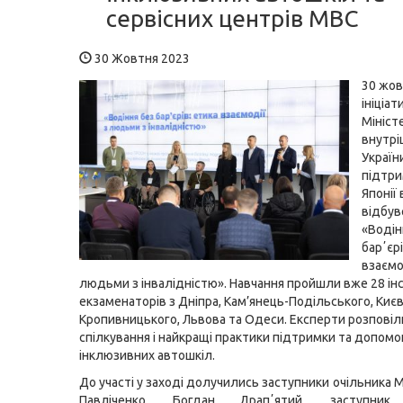
сервісних центрів МВС
30 Жовтня 2023
30 жов
ініціат
Мініст
внутрі
України
підтри
Японії 
відбув
«Водін
барʼєрі
взаємо
людьми з інвалідністю». Навчання пройшли вже 28 інс
екзаменаторів з Дніпра, Кам’янець-Подільського, Києв
Кропивницького, Львова та Одеси. Експерти розповіл
спілкування і найкращі практики підтримки та допомо
інклюзивних автошкіл.
До участі у заході долучились заступники очільника
Павліченко, Богдан Драпʼятий, заступник 