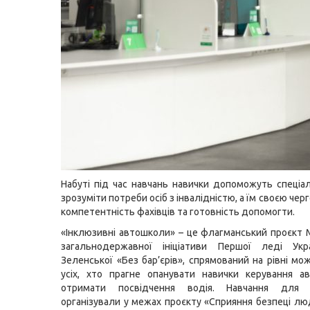
Набуті під час навчань навички допоможуть спеціа
зрозуміти потреби осіб з інвалідністю, а їм своєю черг
компетентність фахівців та готовність допомогти.
«Інклюзивні автошколи» – це флагманський проєкт
загальнодержавної ініціативи Першої леді Ук
Зеленської «Без бар’єрів», спрямований на рівні мо
усіх, хто прагне опанувати навички керування а
отримати посвідчення водія. Навчання для і
організували у межах проєкту «Сприяння безпеці люд