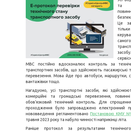
та 
повин
безпек
Це з
тільки
керува
самого
транс
засо
серві
МВС постійно вдосконалює контроль за техні
транспортних засобів, що здійснюють пасажирські т
перевезення. Мова йде про автобуси, маршрутки, с
вантажівки тощо.
Нагадуємо, усі транспортні засоби, які здійснюю
комерційні та громадські перевезення, повинн
обов’язковий технічний контроль. Для спрощенн
проходження було запроваджено електронний п
нововведення регламентовано
Постановою КМУ №
травня 2023 року та набуло чинності наприкінці літа.
Раніше протокол за результатами технічног