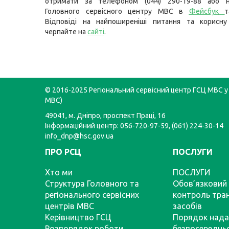
отримати за телефоном (044) 290-19-88 або н
Головного сервісного центру МВС в
Фейсбук
Відповіді на найпоширеніші питання та корисну
черпайте на
сайті
.
© 2016-2025 Регіональний сервісний центр ГСЦ МВС у 
МВС)
49041, м. Дніпро, проспект Праці, 16
Інформаційний центр: 056-720-97-59, (061) 224-30-14
info_dnp@hsc.gov.ua
ПРО РСЦ
ПОСЛУГИ
Хто ми
ПОСЛУГИ
Структура Головного та
Обов’язковий 
регіонального сервісних
контроль тра
центрів МВС
засобів
Керівництво ГСЦ
Порядок нада
Розпорядок роботи
безпосереднь