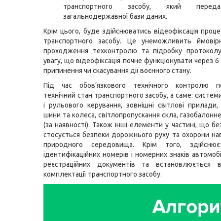
транспортного засобу, який перед
загальнодержавної бази даних.
Крім цього, буде здійснюватись відеофіксація проце
транспортного засобу. Це унеможливить ймовір
проходження техконтролю та підробку протоколу
увагу, що відеофіксація почне функціонувати через 6 
припинення чи скасування дії воєнного стану.
Під час обов’язкового технічного контролю пе
технічний стан транспортного засобу, а саме: систе
і рульового керування, зовнішні світлові прилади,
шини та колеса, світлопропускання скла, газобалонн
(за наявності). Також інші елементи у частині, що 
стосується безпеки дорожнього руху та охорони н
природного середовища. Крім того, здійснює
ідентифікаційних номерів і номерних знаків автомоб
реєстраційних документів та встановлюється ві
комплектації транспортного засобу.