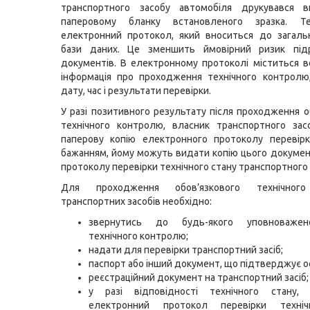
транспортного засобу автомобіля друкувався 
паперовому бланку встановленого зразка. 
електронний протокол, який вноситься до загаль
бази даних. Це зменшить ймовірний ризик під
документів. В електронному протоколі міститься в
інформація про проходження технічного контролю
дату, час і результати перевірки.
У разі позитивного результату після проходження о
технічного контролю, власник транспортного зас
паперову копію електронного протоколу перевірк
бажанням, йому можуть видати копію цього докумен
протоколу перевірки технічного стану транспортного 
Для проходження обов’язкового технічног
транспортних засобів необхідно:
звернутись до будь-якого уповноважен
технічного контролю;
надати для перевірки транспортний засіб;
паспорт або інший документ, що підтверджує о
реєстраційний документ на транспортний засіб;
у разі відповідності технічного стану, 
електронний протокол перевірки техніч