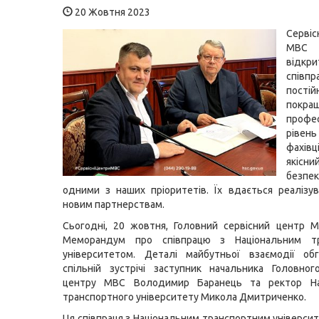
20 Жовтня 2023
Серві
МВС
від
співпр
постій
покра
профе
ріве
фахі
якісн
безпек
одними з наших пріоритетів. Їх вдається реалізу
новим партнерствам.
Сьогодні, 20 жовтня, Головний сервісний центр 
Меморандум про співпрацю з Національним тр
університетом. Деталі майбутньої взаємодії об
спільній зустрічі заступник начальника Головног
центру МВС Володимир Баранець та ректор На
транспортного університету Микола Дмитриченко.
Ця співпраця з Національним транспортним універси