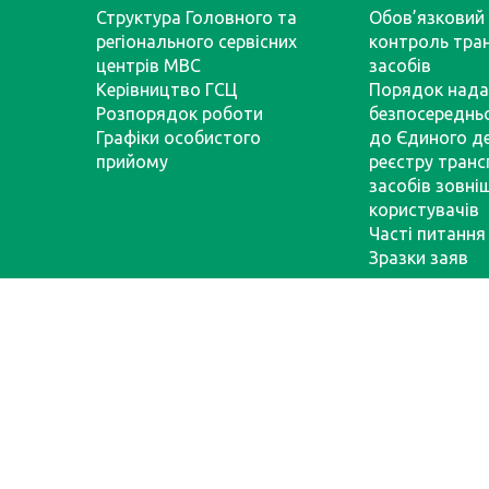
Структура Головного та
Обов’язковий 
регіонального сервісних
контроль тра
центрів МВС
засобів
Керівництво ГСЦ
Порядок нада
Розпорядок роботи
безпосереднь
Графіки особистого
до Єдиного д
прийому
реєстру тран
засобів зовні
користувачів
Часті питання
Зразки заяв