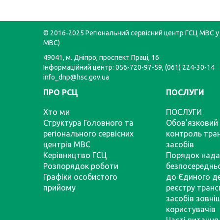
© 2016-2025 Регіональний сервісний центр ГСЦ МВС у 
МВС)
49041, м. Дніпро, проспект Праці, 16
Інформаційний центр: 056-720-97-59, (061) 224-30-14
info_dnp@hsc.gov.ua
ПРО РСЦ
ПОСЛУГИ
Хто ми
ПОСЛУГИ
Структура Головного та
Обов’язковий 
регіонального сервісних
контроль тра
центрів МВС
засобів
Керівництво ГСЦ
Порядок нада
Розпорядок роботи
безпосереднь
Графіки особистого
до Єдиного д
прийому
реєстру тран
засобів зовні
користувачів