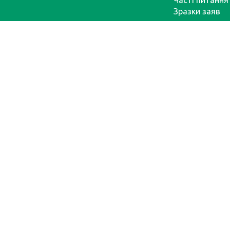
Часті питання
Зразки заяв