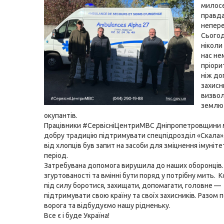
милосе
правда
непер
Сьогод
ніколи
нас не
пріори
ніж до
захисн
визво
землю 
окупантів.
Працівники
#СервісніЦентриМВС
Дніпропетровщини
добру традицію підтримувати спецпідрозділ «Скала».
від хлопців був запит на засоби для зміцнення імунітет
період.
Затребувана допомога вирушила до наших оборонців.
згуртованості та вмінні бути поряд у потрібну мить. 
під силу боротися, захищати, допомагати, головне —
підтримувати свою країну та своїх захисників. Разо
ворога та відбудуємо нашу рідненьку.
Все є і буде Україна!