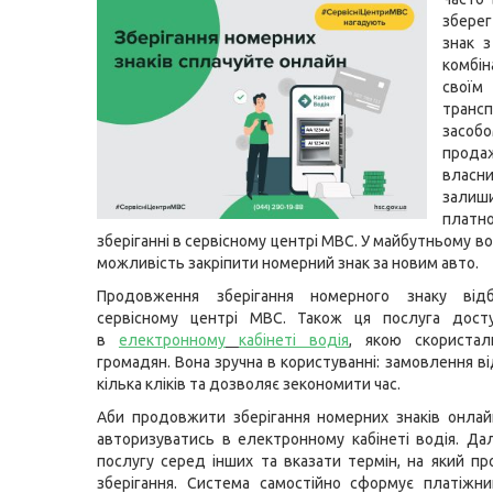
збере
знак 
комб
своїм
транс
засоб
прод
власн
залиш
платн
зберіганні в сервісному центрі МВС. У майбутньому 
можливість закріпити номерний знак за новим авто.
Продовження зберігання номерного знаку від
сервісному центрі МВС. Також ця послуга дост
в
електронному
кабінеті водія
, якою скориста
громадян. Вона зручна в користуванні: замовлення в
кілька кліків та дозволяє зекономити час.
Аби продовжити зберігання номерних знаків онлай
авторизуватись в електронному кабінеті водія. Да
послугу серед інших та вказати термін, на який п
зберігання. Система самостійно сформує платіжн