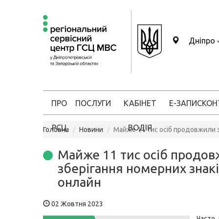
Дніпро
ПРО
ПОСЛУГИ
КАБІНЕТ
Е-ЗАПИС
КОН
РСЦ
ВОДІЯ
Головна
Новини
Майже 11 тис осіб продовжили з
Майже 11 тис осіб продо
зберігання номерних знак
онлайн
02 Жовтня 2023
Часто 