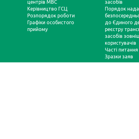
центрів МВС
засобів
Керівництво ГСЦ
Порядок нада
Розпорядок роботи
безпосереднь
Графіки особистого
до Єдиного д
прийому
реєстру тран
засобів зовні
користувачів
Часті питання
Зразки заяв