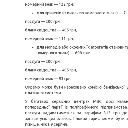
номерний знак — 122 грн;
для причепів (із видачею номерного знака) — 71
послуга — 200 грн,
бланк свідоцтва — 405 грн,
номерний знак — 111 грн;
для мопедів або окремих їх агрегатів становит
номерного знака) — 698 грн:
послуга — 200 грн,
бланк свідоцтва — 405 грн,
номерний знак — 93 грн.
Окремо може бути нараховано комісію банківської 
платіжної системи.
У багатьох сервісних центрах МВС досі наяв
попередньої партії із поліграфічного підприємства
послуга надаватиметься за тарифом 312 грн до
запасів усіх цих бланків. І новий тариф може бути 
пізніше, ніж з 9 серпня.