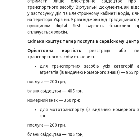
отримати лише електронне свідоцтво про 
транспортного засобу. Віртуальні документи, які ві
у застосунку Дія та Електронному кабінеті водія, є
на території України. У разі відмови від традиційного
принципом digital first, вартість бланкової п
сплачується зовсім.
Скільки коштує тепер послуга в сервісному цент
Орієнтовна вартість
реєстрації або пере
транспортного засобу становить:
для транспортних засобів усіх категорій 
агрегатів (із видачею номерного знака) — 955 гр
послуга — 200 грн,
бланк свідоцтва — 405 грн,
номерний знак — 350 грн;
для мототранспорту (із видачею номерного 
грн:
послуга — 200 грн,
бланк свідоцтва — 405 грн,