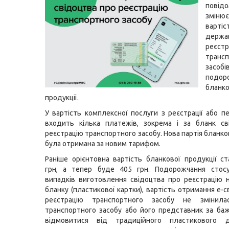
пові
змінює
вартіс
держа
реєстр
транс
засобі
подор
бланко
продукції.
У вартість комплексної послуги з реєстрації або пе
входить кілька платежів, зокрема і за бланк св
реєстрацію транспортного засобу. Нова партія бланко
була отримана за новим тарифом.
Раніше орієнтовна вартість бланкової продукції с
грн, а тепер буде 405 грн. Подорожчання стос
випадків виготовлення свідоцтва про реєстрацію 
бланку (пластикової картки), вартість отримання е-
реєстрацію транспортного засобу не змінила
транспортного засобу або його представник за б
відмовитися від традиційного пластикового 