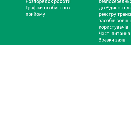
Розпорядок роботи
безпосереднь
Графіки особистого
до Єдиного д
прийому
реєстру тран
засобів зовні
користувачів
Часті питання
Зразки заяв