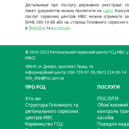
Детальніше про послугу державної реєстрації та
пакет документів можна прочитати на
сайті
. Консу
послуг сервісних центрів МВС можна отримати з
(044) 290-19-88 або на сторінці Головного сервісно
в
Фейсбук
та
Інстаграм
.
© 2016-2025 Регіональний сервісний центр ГСЦ МВС у 
МВС)
49041, м. Дніпро, проспект Праці, 16
Інформаційний центр: 056-720-97-59, (061) 224-30-14
info_dnp@hsc.gov.ua
ПРО РСЦ
ПОСЛУГИ
Хто ми
ПОСЛУГИ
Структура Головного та
Обов’язковий 
регіонального сервісних
контроль тра
центрів МВС
засобів
Керівництво ГСЦ
Порядок нада