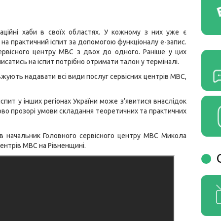
аційні хаби в своїх областях. У кожному з них уже є
а практичний іспит за допомогою функціоналу е-запис.
сервісного центру МВС з двох до одного. Раніше у цих
писатись на іспит потрібно отримати талон у терміналі.
вжують надавати всі види послуг сервісних центрів МВС,
спит у інших регіонах України може з’явитися внаслідок
ково прозорі умови складання теоретичних та практичних
вів начальник Головного сервісного центру МВС Микола
центрів МВС на Рівненщині.