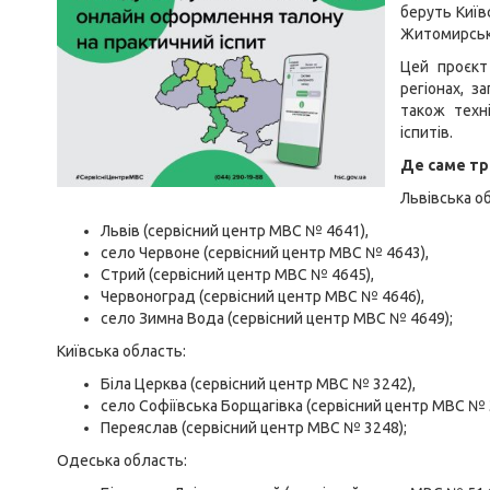
беруть Київс
Житомирська
Цей проєкт
регіонах, 
також техн
іспитів.
Де саме тр
Львівська о
Львів (сервісний центр МВС № 4641),
село Червоне (сервісний центр МВС № 4643),
Стрий (сервісний центр МВС № 4645),
Червоноград (сервісний центр МВС № 4646),
село Зимна Вода (сервісний центр МВС № 4649);
Київська область:
Біла Церква (сервісний центр МВС № 3242),
село Софіївська Борщагівка (сервісний центр МВС № 
Переяслав (сервісний центр МВС № 3248);
Одеська область: