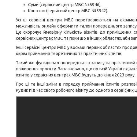
Суми (сервісний центр МВС №5946),
Конотоп (сервісний центр МВС №5942).
Усі ці сервісні центри МВС перетворюються на екзамен
можливість онлайн оформити талон попереднього запису н
Це скорочує ймовірну кількість візитів до приміщення 
сервісних центрах МВС та поки що в інших областях, аби за
Інші сервісні центри МВС у восьми перших областях продо
окрім приймання теоретичних та практичних іспитів.
Такий же функціонал попереднього запису на практичний і
поширення проєкту. Заплановано, що по всій Україні одна
іспитів у сервісних центрах МВС будуть до кінця 2023 року.
Про ці та інші зміни в порядку приймання іспитів розпо
Рудик під час свого робочого візиту до одного з сервісних 