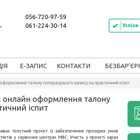
056-720-97-59
061-224-30-14
Успіхи
ДІЯ
Е-ЗАПИС
КОНТАКТИ
БЕЗБАР’ЄР
н оформлення талону попереднього запису на практичний іспит
 є онлайн оформлення талону
тичний іспит
риває пілотний проєкт із забезпечення прозорих умов
спитів у сервісних центрах МВС. Участь у проєкті зараз