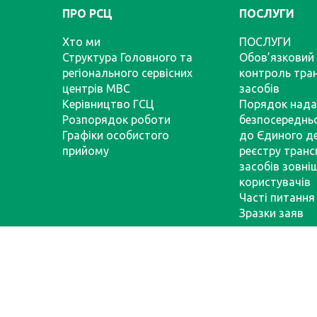
ПРО РСЦ
ПОСЛУГИ
Хто ми
ПОСЛУГИ
Структура Головного та
Обов’язковий 
регіонального сервісних
контроль тра
центрів МВС
засобів
Керівництво ГСЦ
Порядок нада
Розпорядок роботи
безпосереднь
Графіки особистого
до Єдиного д
прийому
реєстру тран
засобів зовні
користувачів
Часті питання
Зразки заяв