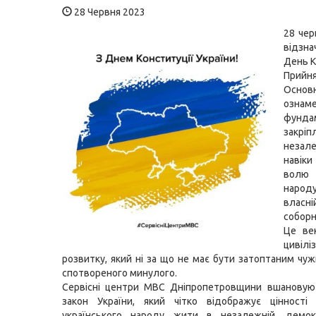
28 Червня 2023
28 чер
відзна
День К
Прийн
Основ
ознам
фунда
закрі
незале
навіки
волю 
наро
власні
собор
Це ве
цивілі
розвитку, який ні за що не має бути затоптаним чу
спотвореного минулого.
Сервісні центри МВС
Дніпропетровщини вшановую
закон України, який чітко відображує цінності
українського народу жити в незалежній, демок