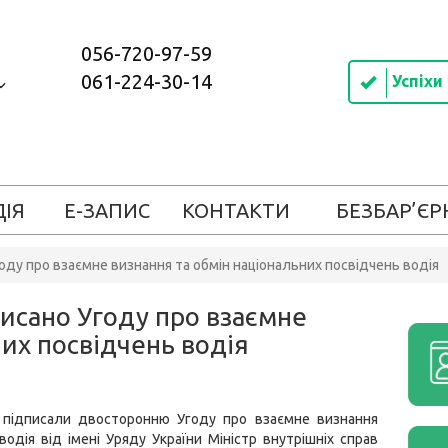
056-720-97-59
061-224-30-14
Успіхи
ДІЯ
Е-ЗАПИС
КОНТАКТИ
БЕЗБАР’ЄР
оду про взаємне визнання та обмін національних посвідчень водія
исано Угоду про взаємне
них посвідчень водія
 підписали двосторонню Угоду про взаємне визнання
водія від імені Уряду України Міністр внутрішніх справ