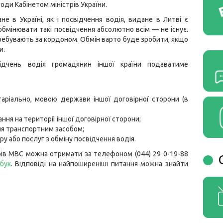
оди Кабінетом міністрів України.
е в Україні, як і посвідчення водія, видане в Литві є
обмінювати такі посвідчення абсолютно всім — не існує.
перебувають за кордоном. Обмін варто буде зробити, якщо
и.
ідчень водія громадянин іншої країни подаватиме
таріально, мовою держави іншої договірної сторони (в
ня на території іншої договірної сторони;
ня транспортним засобом;
у або послуг з обміну посвідчення водія.
рів МВС можна отримати за телефоном (044) 29 0-19-88
бук
. Відповіді на найпоширеніші питання можна знайти