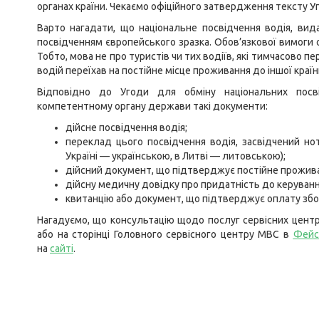
органах країни. Чекаємо офіційного затвердження тексту Уг
Варто нагадати, що національне посвідчення водія, видан
посвідченням європейського зразка. Обов’язкової вимоги 
Тобто, мова не про туристів чи тих водіїв, які тимчасово 
водій переїхав на постійне місце проживання до іншої країн
Відповідно до Угоди для обміну національних посв
компетентному органу держави такі документи:
дійсне посвідчення водія;
переклад цього посвідчення водія, засвідчений но
Україні — українською, в Литві — литовською);
дійсний документ, що підтверджує постійне проживан
дійсну медичну довідку про придатність до керуван
квитанцію або документ, що підтверджує оплату збор
Нагадуємо, що консультацію щодо послуг сервісних цент
або на сторінці Головного сервісного центру МВС в
Фейс
на
сайті
.