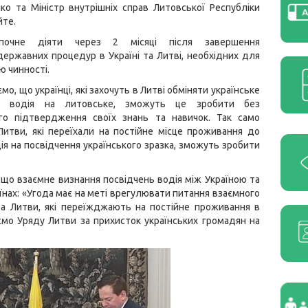
ко та Міністр внутрішніх справ Литовської Республіки
йте.
почне діяти через 2 місяці після завершення
ержавних процедур в Україні та Литві, необхідних для
ю чинності.
ємо, що українці, які захочуть в Литві обміняти українське
ня водія на литовське, зможуть це зробити без
ого підтвердження своїх знань та навичок. Так само
итви, які переїхали на постійне місце проживання до
дія на посвідчення українського зразка, зможуть зробити
 що взаємне визнання посвідчень водія між Україною та
нах: «Угода має на меті врегулювати питання взаємного
та Литви, які переїжджають на постійне проживання в
мо Уряду Литви за прихисток українських громадян на