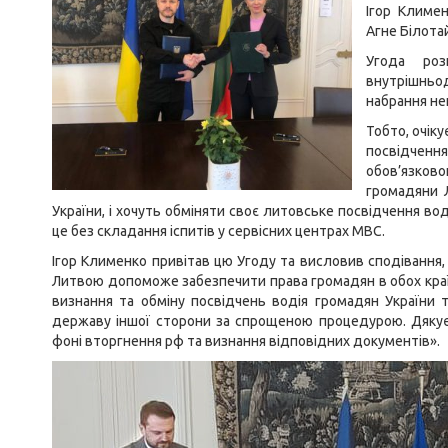
Ігор Климен
Агне Білота
Угода роз
внутрішньод
набрання не
Тобто, очіку
посвідчен
обов’язков
громадяни Л
України, і хочуть обміняти своє литовське посвідчення во
це без складання іспитів у сервісних центрах МВС.
Ігор Клименко привітав цю Угоду та висловив сподівання,
Литвою допоможе забезпечити права громадян в обох краї
визнання та обміну посвідчень водія громадян України 
державу іншої сторони за спрощеною процедурою. Дякує
фоні вторгнення рф та визнання відповідних документів».