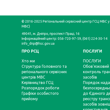
© 2016-2025 Регіональний сервісний центр ГСЦ МВС у 
МВС)
49041, м. Дніпро, проспект Праці, 16
Інформаційний центр: 056-720-97-59, (061) 224-30-14
info_dnp@hsc.gov.ua
ПРО РСЦ
ПОСЛУГИ
Хто ми
ПОСЛУГИ
Структура Головного та
Обов’язковий 
регіонального сервісних
контроль тра
центрів МВС
засобів
Керівництво ГСЦ
Порядок нада
Розпорядок роботи
безпосереднь
Графіки особистого
до Єдиного д
прийому
реєстру тран
засобів зовні
користувачів