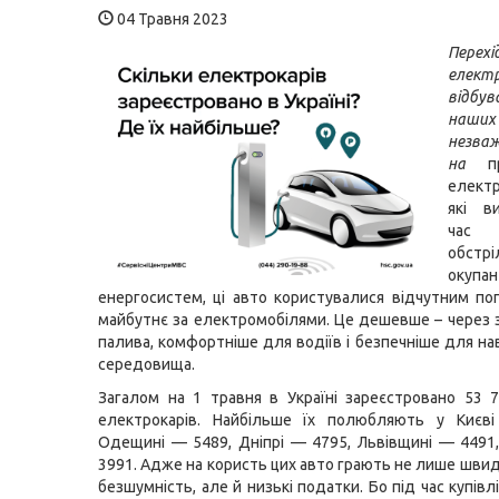
04 Травня 2023
Пер
електр
відбу
наших 
незва
на
пр
електр
які в
час 
обстрі
окупа
енергосистем, ці авто користувалися відчутним п
майбутнє за електромобілями. Це дешевше – через
палива, комфортніше для водіїв і безпечніше для н
середовища.
Загалом на 1 травня в Україні зареєстровано 53 
електрокарів. Найбільше їх полюбляють у Києв
Одещині — 5489, Дніпрі — 4795, Львівщині — 4491
3991. Адже на користь цих авто грають не лише швид
безшумність, але й низькі податки. Бо під час купівл