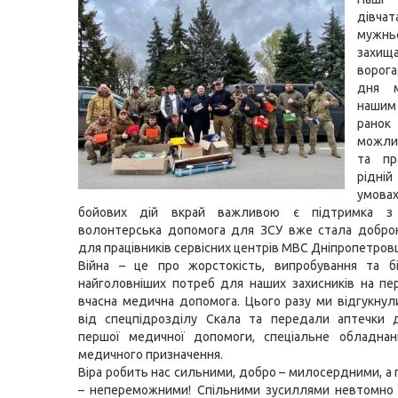
дівч
мужнь
захищ
ворог
дня 
нашим
ра
можли
та пр
рідні
умова
бойових дій вкрай важливою є підтримка з
волонтерська допомога для ЗСУ вже стала добро
для працівників сервісних центрів МВС Дніпропетров
Війна – це про жорстокість, випробування та б
найголовніших потреб для наших захисників на пе
вчасна медична допомога. Цього разу ми відгукнул
від спецпідрозділу Скала та передали аптечки 
першої медичної допомоги, спеціальне обладнан
медичного призначення.
Віра робить нас сильними, добро – милосердними, а 
– непереможними! Спільними зусиллями невтомно