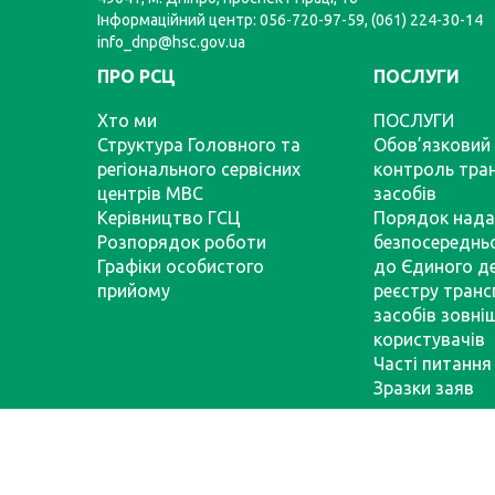
Інформаційний центр: 056-720-97-59, (061) 224-30-14
info_dnp@hsc.gov.ua
ПРО РСЦ
ПОСЛУГИ
Хто ми
ПОСЛУГИ
Структура Головного та
Обов’язковий 
регіонального сервісних
контроль тра
центрів МВС
засобів
Керівництво ГСЦ
Порядок нада
Розпорядок роботи
безпосереднь
Графіки особистого
до Єдиного д
прийому
реєстру тран
засобів зовні
користувачів
Часті питання
Зразки заяв