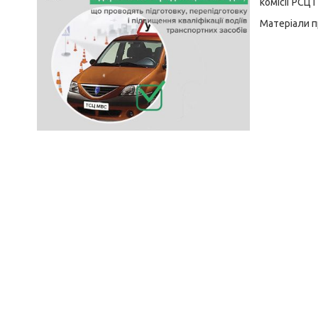
комісії РСЦ
Матеріали п