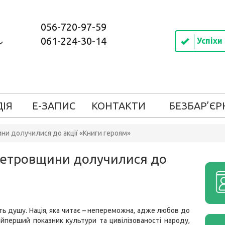
056-720-97-59
061-224-30-14
Успіхи
ДІЯ
Е-ЗАПИС
КОНТАКТИ
БЕЗБАР’ЄР
ни долучилися до акції «Книги героям»
петровщини долучилися до
ть душу. Нація, яка читає – непереможна, адже любов до
айперший показник культури та цивілізованості народу,