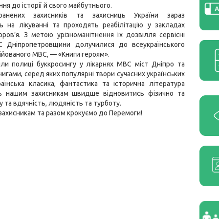
ня до історії й свого майбутнього.
ранених захисників та захисниць України зараз
ь на лікуванні та проходять реабілітацію у закладах
оров’я. З метою урізноманітнення їх дозвілля
сервісні
С
Дніпропетровщини долучилися до всеукраїнського
ційованого МВС, — «Книги героям».
ли полиці буккросингу у лікарнях МВС міст Дніпро та
книгами, серед яких популярні твори сучасних українських
раїнська класика, фантастика та історична література
 нашим захисникам швидше відновитись фізично та
 та вдячність, людяність та турботу.
ахисникам та разом крокуємо до Перемоги!