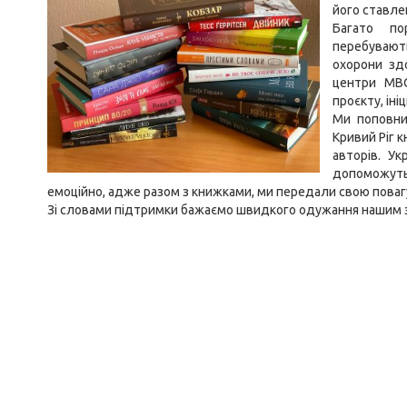
його ставлен
Багато по
перебувают
охорони зд
центри МВ
проєкту, іні
Ми поповни
Кривий Ріг 
авторів. Ук
допоможуть
емоційно, адже разом з книжками, ми передали свою повагу
Зі словами підтримки бажаємо швидкого одужання нашим з