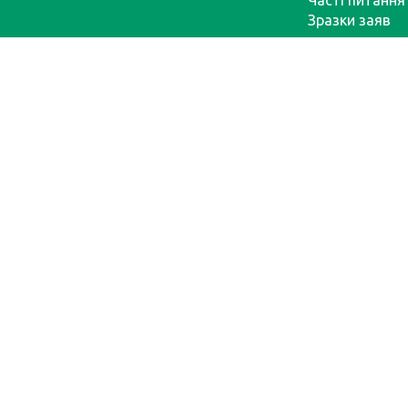
Часті питання
Зразки заяв