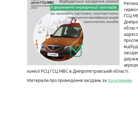
Регіон
сервіс
ГСЦ М
Дніпро
област
адресо
проспе
відбуд
засіда
держа
акреди
комісії РСЦ ГСЦ МВС в Дніпропетровській області.
Матеріали про проведення засідань за
посиланням