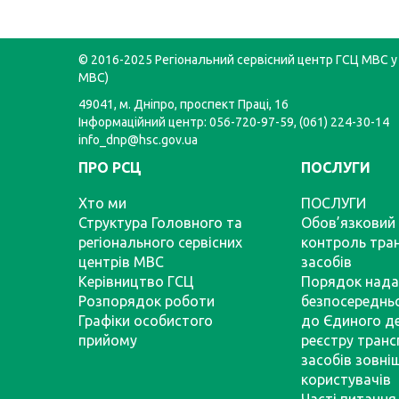
© 2016-2025 Регіональний сервісний центр ГСЦ МВС у 
МВС)
49041, м. Дніпро, проспект Праці, 16
Інформаційний центр: 056-720-97-59, (061) 224-30-14
info_dnp@hsc.gov.ua
ПРО РСЦ
ПОСЛУГИ
Хто ми
ПОСЛУГИ
Структура Головного та
Обов’язковий 
регіонального сервісних
контроль тра
центрів МВС
засобів
Керівництво ГСЦ
Порядок нада
Розпорядок роботи
безпосереднь
Графіки особистого
до Єдиного д
прийому
реєстру тран
засобів зовні
користувачів