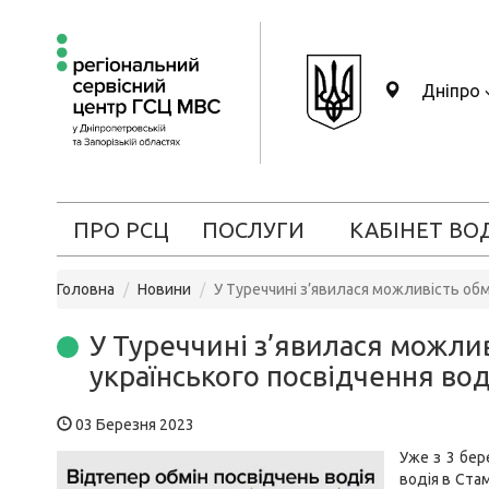
Дніпро
ПРО РСЦ
ПОСЛУГИ
КАБІНЕТ ВО
Головна
Новини
У Туреччині з’явилася можливість обм
У Туреччині з’явилася можли
українського посвідчення вод
03 Березня 2023
Уже з 3 бер
водія в Ста