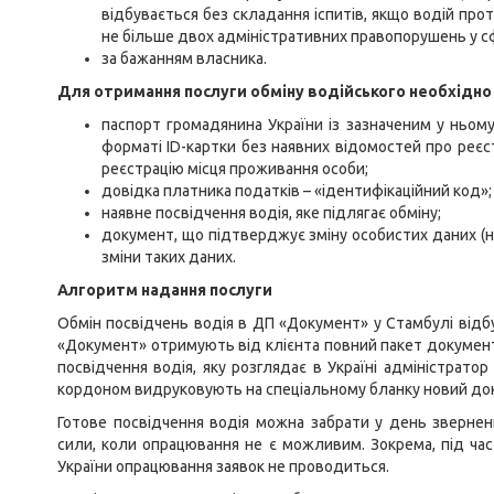
відбувається без складання іспитів, якщо водій про
не більше двох адміністративних правопорушень у с
за бажанням власника.
Для отримання послуги обміну водійського необхідно
паспорт громадянина України із зазначеним у ньом
форматі ID-картки без наявних відомостей про реєс
реєстрацію місця проживання особи;
довідка платника податків – «ідентифікаційний код»;
наявне посвідчення водія, яке підлягає обміну;
документ, що підтверджує зміну особистих даних (н
зміни таких даних.
Алгоритм надання послуги
Обмін посвідчень водія в ДП «Документ» у Стамбулі відб
«Документ» отримують від клієнта повний пакет докумен
посвідчення водія, яку розглядає в Україні адміністрато
кордоном видруковують на спеціальному бланку новий док
Готове посвідчення водія можна забрати у день звернен
сили, коли опрацювання не є можливим. Зокрема, під час 
України опрацювання заявок не проводиться.