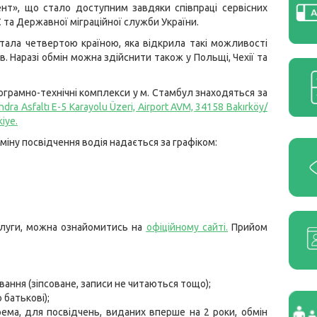
нт», що стало доступним завдяки співпраці сервісних
 та Державної міграційної служби України.
тала четвертою країною, яка відкрила такі можливості
в. Наразі обмін можна здійснити також у Польщі, Чехії та
ограмно-технічні комплекси у м. Стамбул знаходяться за
ndra Asfaltı E-5 Karayolu Üzeri, Airport AVM, 34158 Bakırköy/
kiye
.
міну посвідчення водія надається за графіком:
ослуги, можна ознайомитись на
офіційному сайті
.
Прийом
ння (зіпсоване, записи не читаються тощо);
 батькові);
крема, для посвідчень, виданих вперше на 2 роки, обмін