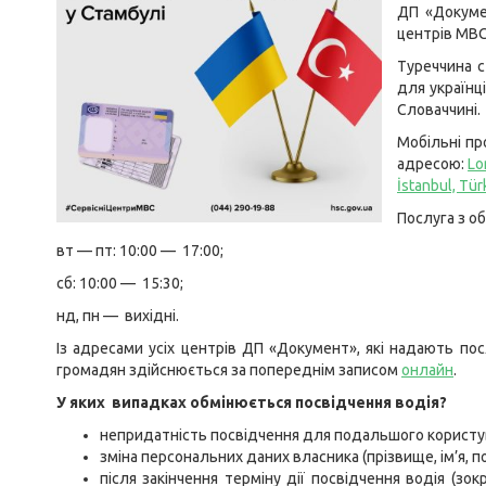
ДП «Докуме
центрів МВС
Туреччина с
для українці
Словаччині.
Мобільні пр
адресою:
Lo
İstanbul, Tür
Послуга з об
вт — пт: 10:00 — 17:00;
сб: 10:00 — 15:30;
нд, пн — вихідні.
Із адресами усіх центрів ДП «Документ», які надають п
громадян здійснюється за попереднім записом
онлайн
.
У яких випадках обмінюється посвідчення водія?
непридатність посвідчення для подальшого користува
зміна персональних даних власника (прізвище, ім’я, по
після закінчення терміну дії посвідчення водія (зо