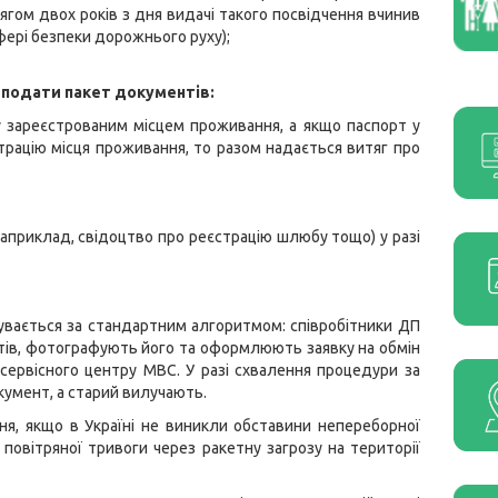
тягом двох років з дня видачі такого посвідчення вчинив
фері безпеки дорожнього руху);
 подати пакет документів:
у зареєстрованим місцем проживання, а якщо паспорт у
трацію місця проживання, то разом надається витяг про
априклад, свідоцтво про реєстрацію шлюбу тощо) у разі
увається за стандартним алгоритмом: співробітники ДП
тів, фотографують його та оформлюють заявку на обмін
р сервісного центру МВС. У разі схвалення процедури за
умент, а старий вилучають.
ня, якщо в Україні не виникли обставини непереборної
повітряної тривоги через ракетну загрозу на території