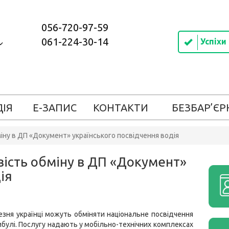
056-720-97-59
061-224-30-14
Успіхи
ДІЯ
Е-ЗАПИС
КОНТАКТИ
БЕЗБАР’ЄР
іну в ДП «Документ» українського посвідчення водія
вість обміну в ДП «Документ»
ія
езня українці можуть обміняти національне посвідчення
мбулі. Послугу надають у мобільно-технічних комплексах