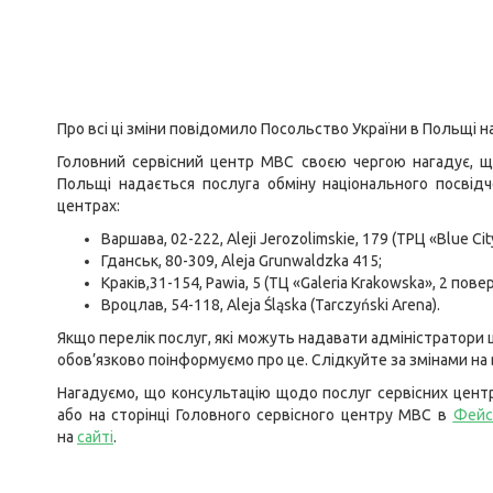
Про всі ці зміни повідомило Посольство України в Польщі на
Головний сервісний центр МВС своєю чергою нагадує, щ
Польщі надається послуга обміну національного посвідче
центрах:
Варшава, 02-222, Aleji Jerozolimskie, 179 (ТРЦ «Blue Cit
Гданськ, 80-309, Aleja Grunwaldzka 415;
Краків,31-154, Pawia, 5 (ТЦ «Galeria Krakowska», 2 повер
Вроцлав, 54-118, Aleja Śląska (Tarczyński Arena).
Якщо перелік послуг, які можуть надавати адміністратори
обов’язково поінформуємо про це. Слідкуйте за змінами на 
Нагадуємо, що консультацію щодо послуг сервісних цент
або на сторінці Головного сервісного центру МВС в
Фейс
на
сайті
.