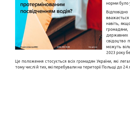
норми було 
Відповідно
вважається
навіть, якщ
громадяни,
державних
свідоцтво п
можуть віль
2023 року бе
Це положення стосується всіх громадян України, які лег
тому числі й тих, які перебували на території Польщі до 24