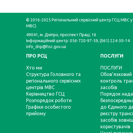
© 2016-2025 Регіональний сервісний центр ГСЦ МВС у 
МВС)
49041, м. Дніпро, проспект Праці, 16
Інформаційний центр: 056-720-97-59, (061) 224-30-14
info_dnp@hsc.gov.ua
ПРО РСЦ
ПОСЛУГИ
Хто ми
ПОСЛУГИ
Структура Головного та
Обов’язковий 
регіонального сервісних
контроль тра
центрів МВС
засобів
Керівництво ГСЦ
Порядок нада
Розпорядок роботи
безпосереднь
Графіки особистого
до Єдиного д
прийому
реєстру тран
засобів зовні
користувачів