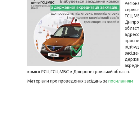
Регіон
сервіс
ГСЦ М
Дніпро
област
адресо
проспе
відбуд
засіда
держа
акреди
комісії РСЦ ГСЦ МВС в Дніпропетровській області.
Матеріали про проведення засідань за
посиланням