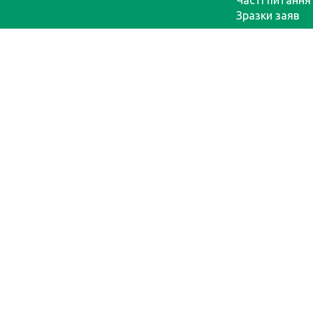
Часті питання
Зразки заяв