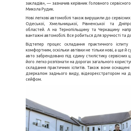
закладів», — зазначив керівник Головного сервісног
Микола Рудик.
Нові легкові автомобілі також вирушили до сервісни
Одеської, Хмельницької, Рівненської та Дніпро
областей. А на Тернопільщину та Черкащину нап
вантажні автомобілі. Все робиться для зручності та д
Відтепер процес складання практичного іспиту
комфортним, оскільки автівки не тільки нові, а ще й с
авто забрендовано під єдину стилістику сервісних ц
його легко розпізнати на дорогах загального користу
складання практичних іспитів. Також вони оснащен
дзеркалом заднього виду, відеореєстратором на д
сейфом.