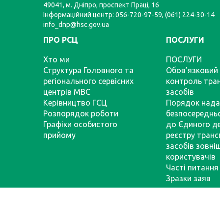
49041, м. Дніпро, проспект Праці, 16
Інформаційний центр: 056-720-97-59, (061) 224-30-14
info_dnp@hsc.gov.ua
ПРО РСЦ
ПОСЛУГИ
Хто ми
ПОСЛУГИ
Структура Головного та
Обов’язковий 
регіонального сервісних
контроль тра
центрів МВС
засобів
Керівництво ГСЦ
Порядок нада
Розпорядок роботи
безпосереднь
Графіки особистого
до Єдиного д
прийому
реєстру тран
засобів зовні
користувачів
Часті питання
Зразки заяв