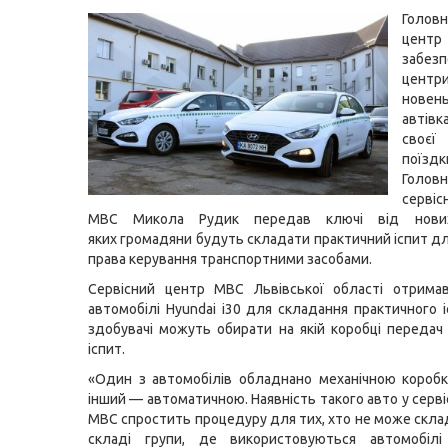
Головн
цен
забезп
цен
новен
автівк
своє
поїзд
Головн
серві
МВС Микола Рудик передав ключі від нови
яких громадяни будуть складати практичний іспит д
права керування транспортними засобами.
Сервісний центр МВС Львівської області отрима
автомобілі Hyundai i30 для складання практичного і
здобувачі можуть обирати на якій коробці передач
іспит.
«Один з автомобілів обладнано механічною короб
інший — автоматичною. Наявність такого авто у серв
МВС спростить процедуру для тих, хто не може склад
складі групи, де використовуються автомобілі