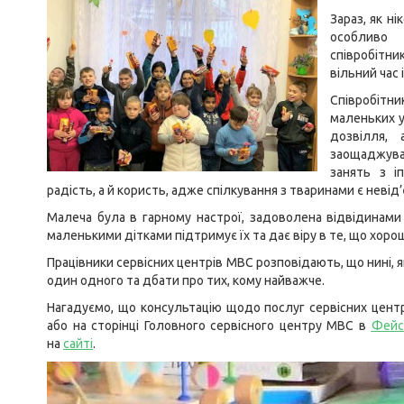
Зараз, як н
особливо 
співробітни
вільний час 
Співробітн
маленьких у
дозвілля,
заощаджува
занять з і
радість, а й користь, адже спілкування з тваринами є невід
Малеча була в гарному настрої, задоволена відвідинами 
маленькими дітками підтримує їх та дає віру в те, що хор
Працівники сервісних центрів МВС розповідають, що нині, 
один одного та дбати про тих, кому найважче.
Нагадуємо, що консультацію щодо послуг сервісних цент
або на сторінці Головного сервісного центру МВС в
Фейс
на
сайті
.