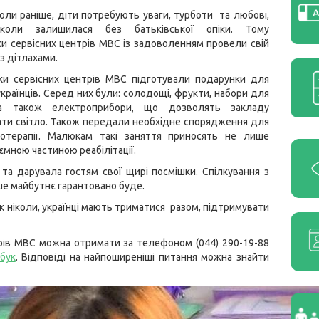
іколи раніше, діти потребують уваги, турботи та любові,
коли залишилася без батьківської опіки. Тому
ки сервісних центрів МВС із задоволенням провели свій
із дітлахами.
ики сервісних центрів МВС підготували подарунки для
країнців. Серед них були: солодощі, фрукти, набори для
 а також електроприбори, що дозволять закладу
ти світло. Також передали необхідне спорядження для
потерапії. Малюкам такі заняття приносять не лише
’ємною частиною реабілітації.
та дарувала гостям свої щирі посмішки. Спілкування з
оше майбутнє гарантовано буде.
як ніколи, українці мають триматися разом, підтримувати
рів МВС можна отримати за телефоном (044) 290-19-88
бук
. Відповіді на найпоширеніші питання можна знайти