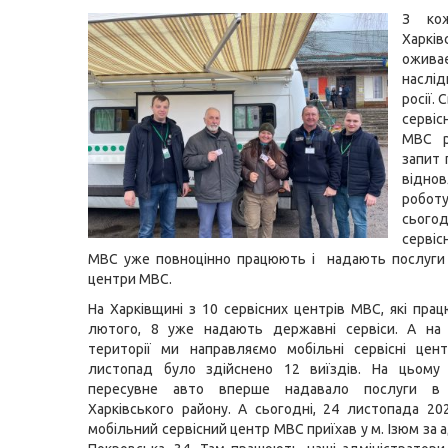
З ко
Харків
ожива
наслі
росії.
серві
МВС р
запит
відно
роб
сього
серві
МВС уже повноцінно працюють і надають послуги 
центри МВС.
На Харківщині з 10 сервісних центрів МВС, які пра
лютого, 8 уже надають державні сервіси. А на 
території ми направляємо мобільні сервісні цен
листопад було здійснено 12 виїздів. На цьому
пересувне авто вперше надавало послуги в 
Харківського району. А сьогодні, 24 листопада 20
мобільний сервісний центр МВС приїхав у м. Ізюм за 