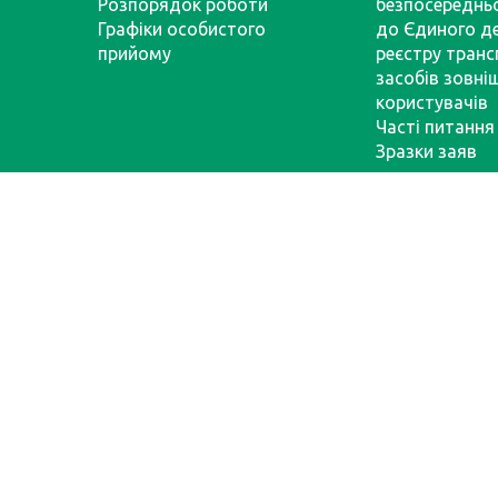
Розпорядок роботи
безпосереднь
Графіки особистого
до Єдиного д
прийому
реєстру тран
засобів зовні
користувачів
Часті питання
Зразки заяв