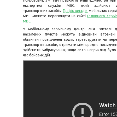
Покровська, 34. Там працюють наші адміністратори
експертної служби МВС, який здійснює д
транспортних засобів.
Графік виїздів
мобільних серві
МВС можете переглянути на сайті
Головного серві
МВС
.
У мобільному сервісному центрі МВС жителі д
населених пунктів можуть відновити втрачені
обміняти посвідчення водія, зареєструвати чи пер
транспортні засоби, отримати міжнародне посвідчен
здійснити вибракування, якщо авто, наприклад було
час бойових дій.