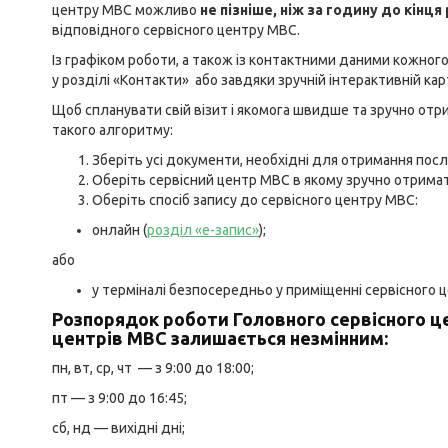
центру МВС можливо
не пізніше, ніж за годину до кінц
відповідного сервісного центру МВС.
Із графіком роботи, а також із контактними даними кожно
у
розділі «Контакти»
або завдяки зручній інтерактивній
кар
Щоб спланувати свій візит і якомога швидше та зручно от
такого алгоритму:
Зберіть усі документи, необхідні для отримання посл
Оберіть сервісний центр МВС в якому зручно отримат
Оберіть спосіб запису до сервісного центру МВС:
онлайн (
розділ «е-запис»
);
або
у терміналі безпосередньо у приміщенні сервісного 
Розпорядок роботи Головного сервісного ц
центрів МВС залишається незмінним:
пн, вт, ср, чт — з 9:00 до 18:00;
пт — з 9:00 до 16:45;
сб, нд — вихідні дні;