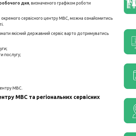
я робочого дня
, визначеного графіком роботи
го окремого сервісного центру МВС, можна ознайомитись
т
і.
римати якісний державний сервіс варто дотримуватись
уги;
и послугу;
центру МВС.
ентру МВС та регіональних сервісних