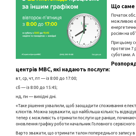
Що саме 
Початок обсл
можливою ек
енергетични
росіян на об
При цьому с
протягом 7 
суботами. А
Розпоряд
центрів МВС, які надають послуги:
вт, ср, чт, пт — із 8:00 до 17:00;
сб — із 8:00 до 15:45;
нд, пн — вихідні дні.
«Таке рішення ухвалили, щоб заощадити споживання електр
клієнтів. Можна зауважити, що найбільша кількість відвіду
тепер є можливість отримати послуги ще раніше, починаючи 
оновлення графіку роботи начальник Головного сервісного
Варто зважати, що отримати талон попереднього запису в 