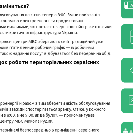
зміниться?
уговування клієнтів тепер о 8:00. Зміни пов’язані з
ономією електроенергії та продиктовані
ми викликами, які постають через постійні ракетні атаки
’єкти критичної інфраструктури України.
ервісні центри МВС зберігають свій традиційний уже
років п’ятиденний робочий графік — із робочими
 також надання послуг відбувається без перерви на обід.
ок роботи територіальних сервісних
оенергії й разом з тим зберегти якість обслуговування
вачів завжди спостерігається зранку. Отже, у кожного
з 8:00, а не 9:00, як це було», — прокоментував
 центру МВС Микола Рудик.
терміналі безпосередньо в приміщенні сервісного