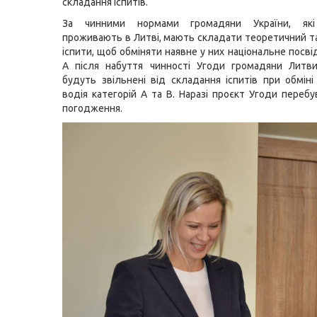
складання іспитів.
За чинними нормами громадяни України, які
проживають в Литві, мають складати теоретичний т
іспити, щоб обміняти наявне у них національне посві
А після набуття чинності Угоди громадяни Литви
будуть звільнені від складання іспитів при обміні
водія категорій А та В. Наразі проєкт Угоди перебу
погодження.