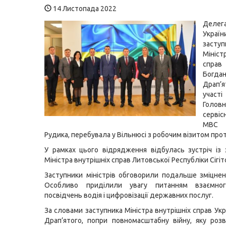
14 Листопада 2022
Деле
Україн
засту
Мініст
спра
Богда
Драп
участ
Головн
серві
МВС
Рудика, перебувала у Вільнюсі з робочим візитом про
У рамках цього відрядження відбулась зустріч із
Міністра внутрішніх справ Литовської Республіки Сігі
Заступники міністрів обговорили подальше зміцненн
Особливо приділили увагу питанням взаємног
посвідчень водія і цифровізації державних послуг.
За словами заступника Міністра внутрішніх справ Ук
Драп’ятого, попри повномасштабну війну, яку розв’