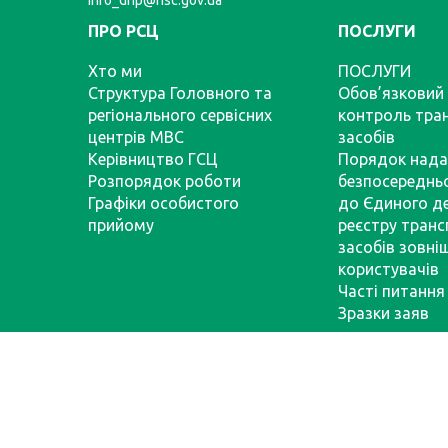
info_dnp@hsc.gov.ua
ПРО РСЦ
ПОСЛУГИ
Хто ми
ПОСЛУГИ
Структура Головного та
Обов’язковий 
регіонального сервісних
контроль тра
центрів МВС
засобів
Керівництво ГСЦ
Порядок нада
Розпорядок роботи
безпосереднь
Графіки особистого
до Єдиного д
прийому
реєстру тран
засобів зовні
користувачів
Часті питання
Зразки заяв