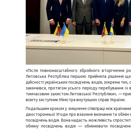
«Після повномасштабного збройного вторгнення рос
Литовська Республіка першою прийняла рішення щ
дійсності українських посвідчень водія, зокрема тих, с
закінчився, протягом усього періоду перебування їх 
тимчасовим захистом Литовської Республіки», — приг
візиту заступник Міністра внутрішніх справ України.
Подальшим кроком у зміцненні співпраці між країнам
двосторонньої Угоди про взаємне визнання та обмін 
посвідчень водія. Вона надасть можливість спрости
обміну посвідчень водія — обмінювати посвідчен