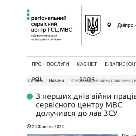
Дніпро
ПРО
ПОСЛУГИ
КАБІНЕТ
Е-ЗАПИС
КОН
РСЦ
ВОДІЯ
Головна
Новини
З перших днів війни працівник 
З перших днів війни праці
сервісного центру МВС
долучився до лав ЗСУ
24 Жовтня 2022
Пишаєм