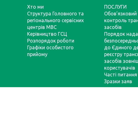
Хто ми
ПОСЛУГИ
Структура Головного та
Обов’язковий 
регіонального сервісних
контроль тра
центрів МВС
засобів
Керівництво ГСЦ
Порядок нада
Розпорядок роботи
безпосереднь
Графіки особистого
до Єдиного д
прийому
реєстру тран
засобів зовні
користувачів
Часті питання
Зразки заяв