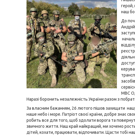
герой,
наш бо
До поч
Андрій
засту
начал
відділу
реєстр
діяльн
доступ
керува
транс
засобів
сервіс
МВС О
Наразі боронить незалежність України разом з побра
За власним бажанням, 26 лютого пішов захищати наш
наше небо і море. Патріот своєї країни, добре знає св
робить все для того, щоб здолати ворога та поверну
звичного життя. Наш край найкращий, ми хочемо рост
дітей, кохати, працювати, відпочивати. Щасти тобі на