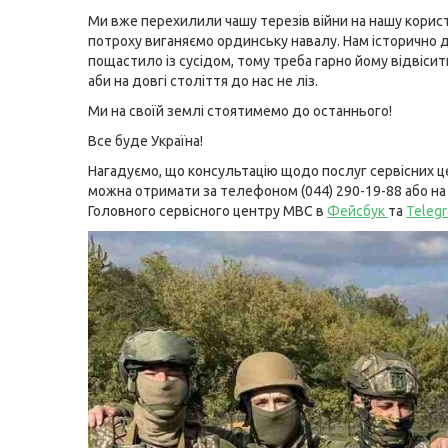
Ми вже перехилили чашу терезів війни на нашу корис
потроху виганяємо ординську навалу. Нам історично 
пощастило із сусідом, тому треба гарно йому відвісити
аби на довгі століття до нас не ліз.
Ми на своїй землі стоятимемо до останнього!
Все буде Україна!
Нагадуємо, що консультацію щодо послуг сервісних 
можна отримати за телефоном (044) 290-19-88 або на 
Головного сервісного центру МВС в
Фейсбук
та
Teleg