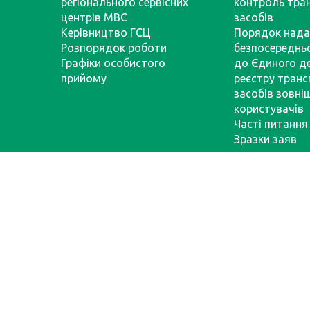
регіонального сервісних
контроль тра
центрів МВС
засобів
Керівництво ГСЦ
Порядок нада
Розпорядок роботи
безпосереднь
Графіки особистого
до Єдиного д
прийому
реєстру тран
засобів зовні
користувачів
Часті питання
Зразки заяв