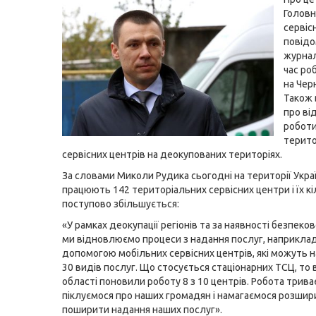
Головн
сервіс
повід
журнал
час ро
на Чер
Також 
про ві
робот
терито
сервісних центрів на деокупованих територіях.
За словами Миколи Рудика сьогодні на території Укра
працюють 142 територіальних сервісних центри і їх кі
поступово збільшується:
«У рамках деокупації регіонів та за наявності безпеко
ми відновлюємо процеси з надання послуг, наприклад
допомогою мобільних сервісних центрів, які можуть 
30 видів послуг. Що стосується стаціонарних ТСЦ, то в
області поновили роботу 8 з 10 центрів. Робота трива
піклуємося про наших громадян і намагаємося розшир
поширити надання наших послуг».