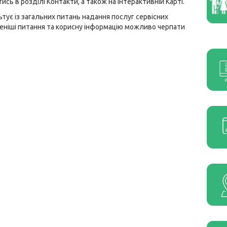
тись в розділі
Контакти
, а також на інтерактивній
Карті
.
тує із загальних питань надання послуг сервісних
реніші питання та корисну інформацію можливо черпати