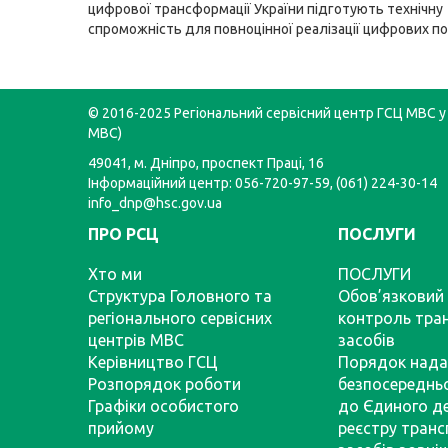
цифрової трансформації України підготують технічну
спроможність для повноцінної реалізації цифрових по
© 2016-2025 Регіональний сервісний центр ГСЦ МВС у 
МВС)
49041, м. Дніпро, проспект Праці, 16
Інформаційний центр: 056-720-97-59, (061) 224-30-14
info_dnp@hsc.gov.ua
ПРО РСЦ
ПОСЛУГИ
Хто ми
ПОСЛУГИ
Структура Головного та
Обов’язковий 
регіонального сервісних
контроль тра
центрів МВС
засобів
Керівництво ГСЦ
Порядок нада
Розпорядок роботи
безпосереднь
Графіки особистого
до Єдиного д
прийому
реєстру тран