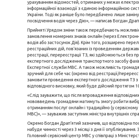
урахуванням відомостей, отриманих у межах електро
інформаційної взаємодії з єдиною інформаційною си
України. Тоді як раніше було передбачено лише заміну
посвідчення водія через Дію», — написав Богдан Драп
Прийняті Урядом зміни також передбачають можливі
замовлення номерних знаків онлайн (через Електронн
водія або застосунок Дія). Крім того, розширено перел
реєстраційних дій, пов’язаних із проведенням держав
реєстрації, перереєстрації ТЗ, які здійснюються без 
експертного дослідження транспортного засобу фах
Експертної служби МВС. А також можливість громадя
зручний для себе час (окремо від реєстрації/перереєст
замовити проведення експертного дослідження ТЗ з
відповідного висновку, який буде дійсний протягом 10
«Слід зауважити, що після впровадження відповідни
нововведень громадяни матимуть змогу робити вибі
отриманням послуг онлайн і традиційно (у сервісному
МВС)», — зауважив заступник міністра внутрішніх спра
Окремо Богдан Драп’ятий зазначив, що відповідна п
набуде чинності через 3 місяці з дня її опублікування. 
Головний сервісний центр МВС у співпраці з Міністер