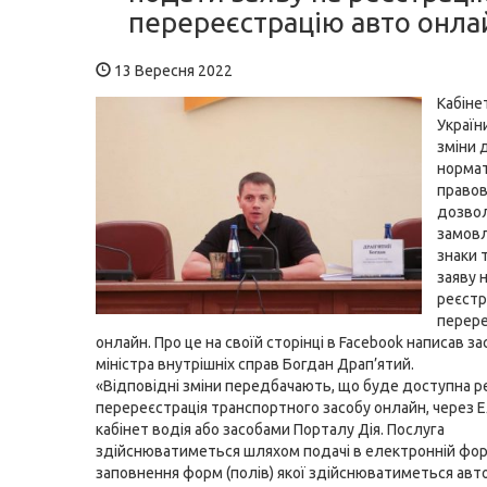
перереєстрацію авто онла
13 Вересня 2022
Кабіне
Україн
зміни 
норма
правови
дозво
замовл
знаки 
заяву 
реєстр
перере
онлайн. Про це на своїй сторінці в Facebook написав з
міністра внутрішніх справ Богдан Драп’ятий.
«Відповідні зміни передбачають, що буде доступна ре
перереєстрація транспортного засобу онлайн, через 
кабінет водія або засобами Порталу Дія. Послуга
здійснюватиметься шляхом подачі в електронній форм
заповнення форм (полів) якої здійснюватиметься авт