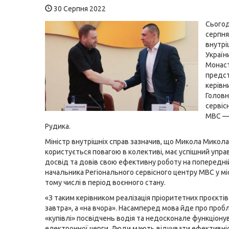
30 Серпня 2022
Сьогод
серпня
внутрі
Україн
Монас
предст
керівн
Головн
сервіс
МВС —
Рудика.
Міністр внутрішніх справ зазначив, що Микола Микол
користується повагою в колективі, має успішний упра
досвід та довів свою ефективну роботу на попередні
начальника Регіонального сервісного центру МВС у міст
тому числі в період воєнного стану.
«З таким керівником реалізація пріоритетних проєктів
завтра», а «на вчора». Насамперед мова йде про проб
«купівлі» посвідчень водія та недосконале функціону
електронної черги. Люди мають відчувати ефективні