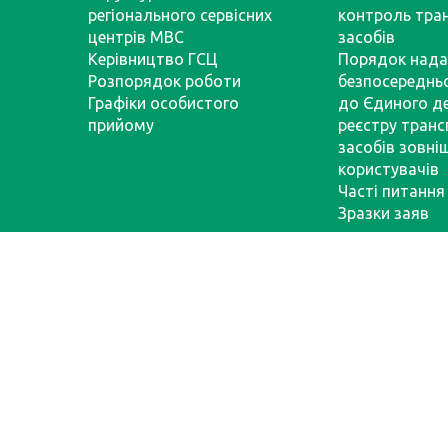
регіонального сервісних
контроль тра
центрів МВС
засобів
Керівництво ГСЦ
Порядок нада
Розпорядок роботи
безпосереднь
Графіки особистого
до Єдиного д
прийому
реєстру тран
засобів зовні
користувачів
Часті питання
Зразки заяв