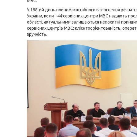
МВС.
У 188-ий день повномасштабного вторгнення рф на т
України, коли 144 сервісних центри МВС надають посл
області, актуальними залишаються непохитні принци
сервісних центрів МВС: клієнтоорієнтованість, операт
зручність.