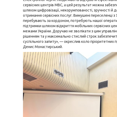
сервісних центрів МВС, а цей результат можна забез
шляхом цифровізації, некорумпованості, зручності й 
отримання сервісних послуг. Вимушені переселенці з У
перебувають за кордоном, потребують нашої операт
підтримки шляхом відкриття мобільних сервісних цен
межами України. Доручаю не зволікати з цим управлі
рішенням та у максимально стислий строк забезпечит
суспільного запиту», — окреслив коло пріоритетних п
Денис Монастирський.