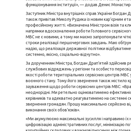
функціонування інституції», — додав Денис Монастир
Заступник Міністра внутрішніх справ України Богдан 
також привітав Миколу Рудика із новим кар’єрним ета
професійному житті. «Визначена Міністром візія та кл
напрямки вдосконалення роботи Головного сервісног
МВС не є новими, а тому ми маємо запропонувати чіткі
строки реалізації першочергових завдань. Маю обґру
надію, що реалізація державної політики відбуватим
системно, якісно, соціально-відчутно».
За дорученням Міністра, Богдан Драп’ятий здійснив р
службових відряджень у регіони та особисто пересві
якості роботи територіальних сервісних центрів МВС 
воєнного стану. Тому його звернення також містило 
зауваження щодо роботи сервісних центрів МВС: «Вр
неоднорідні. Ми ретельно оцінюватимемо ефективні
керівників та адекватно реагуватимемо на системні с
звернення громадян. Прошу максимально серйозно в
виконання своїх обов’язків».
«Ми акумулюємо максимальні зусилля і направимо їх 
цифровізацію адміністративних послуг, мінімізацію п
корупційних складових у взаємовідносинах між гром