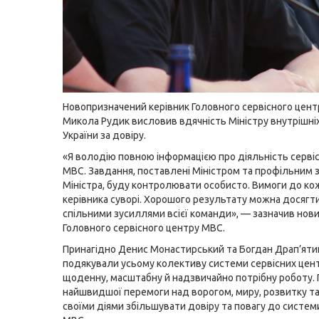
Новопризначений керівник Головного сервісного цен
Микола Рудик висловив вдячність Міністру внутрішні
України за довіру.
«Я володію повною інформацією про діяльність серві
МВС. Завдання, поставлені Міністром та профільним 
Міністра, буду контролювати особисто. Вимоги до ко
керівника суворі. Хорошого результату можна досягт
спільними зусиллями всієї команди», — зазначив нов
Головного сервісного центру МВС.
Принагідно Денис Монастирський та Богдан Драп’яти
подякували усьому колективу системи сервісних цент
щоденну, масштабну й надзвичайно потрібну роботу.
найшвидшої перемоги над ворогом, миру, розвитку та
своїми діями збільшувати довіру та повагу до систем