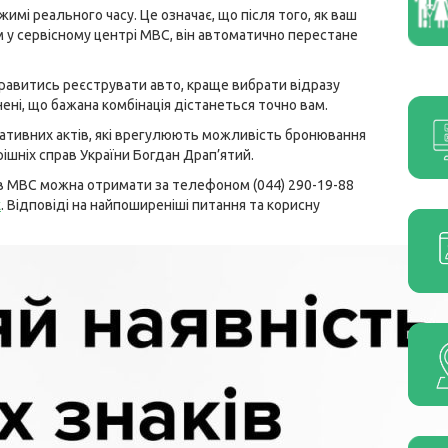
мі реального часу. Це означає, що після того, як ваш
 у сервісному центрі МВС, він автоматично перестане
правитись реєструвати авто, краще вибрати відразу
нені, що бажана комбінація дістанеться точно вам.
мативних актів, які врегулюють можливість бронювання
ішніх справ України Богдан Драп’ятий.
ів МВС можна отримати за телефоном (044) 290-19-88
к
. Відповіді на найпоширеніші питання та корисну