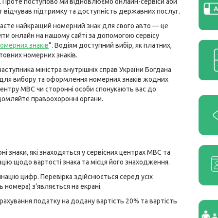
 Проте поступово ми відновлюємо онлайн-сервіси аби
т відчував підтримку та доступність державних послуг.
аєте найкращий номерний знак для свого авто — це
ти онлайн на нашому сайті за допомогою сервісу
номерних знаків
”. Водіям доступний вибір, як платних,
штовних номерних знаків.
заступника міністра внутрішніх справ України Богдана
 для вибору та оформлення номерних знаків жодних
центру МВС чи сторонні особи спонукають вас до
домляйте правоохоронні органи.
і знаки, які знаходяться у сервісних центрах МВС та
цію щодо вартості знака та місця його знаходження.
націю цифр. Перевірка здійснюється серед усіх
ь номера) з’являється на екрані.
 урахування податку на додану вартість 20% та вартість