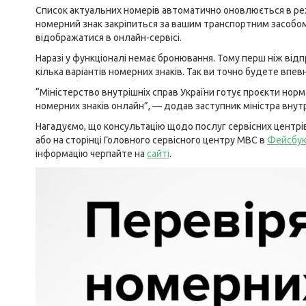
Список актуальних номерів автоматично оновлюється в режи
номерний знак закріпиться за вашим транспортним засобом
відображатися в онлайн-сервісі.
Наразі у функціоналі немає бронювання. Тому перш ніж від
кілька варіантів номерних знаків. Так ви точно будете впев
“Міністерство внутрішніх справ України готує проєкти нор
номерних знаків онлайн”, — додав заступник міністра внутр
Нагадуємо, що консультацію щодо послуг сервісних центр
або на сторінці Головного сервісного центру МВС в
Фейсбу
інформацію черпайте на
сайті
.