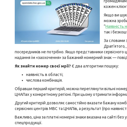
громадянам.
кожен клієн
Якщо ви шук
можна зроби
“
Наявність 
так і безко
За словами 
Драп’ятого,
посередників не потрібно. Якщо представники сервісного 
надання їм «заохочення» за бажаний номерний знак — пові
Як знайти номер своєї мрії?
Є два алгоритми пошуку:
наявність в області;
числова комбінація.
Обравши перший критерій, можна переглянути вільні номерн
ЦНАПах у конкретному регіоні. При цьому отримати інформа
Другий критерій дозволяє самостійно вказати бажану комбі
сервісних центрів МВС та ЦНАПів, а результат (про наявніст
Важливо, ціна за платні номерні знаки вказана на сайті без
спецпродукції.