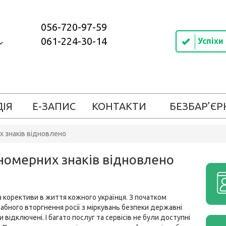
056-720-97-59
061-224-30-14
Успіхи
ДІЯ
Е-ЗАПИС
КОНТАКТИ
БЕЗБАР’ЄР
х знаків відновлено
 номерних знаків відновлено
а корективи в життя кожного українця. З початком
бного вторгнення росії з міркувань безпеки державні
 відключені. І багато послуг та сервісів не були доступні