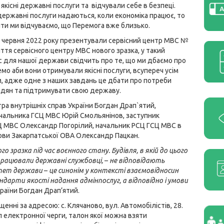
якісні державні послуги та відчували себе в безпеці.
ержавні послуги надаються, коли економіка працює, то
нти ми відчуваємо, що Перемога вже близько.
8 червня 2022 року презентували сервісний центр МВС №
иття сервісного центру МВС нового зразка, у такий
с для нашої держави свідчить про те, що ми дбаємо про
емо аби вони отримували якісні послуги, всупереч усім
 адже одне з наших завдань це дбати про потреби
дян та підтримувати свою державу.
ра внутрішніх справ України Богдан Драп`ятий,
чальника ГСЦ МВС Юрій Смольянінов, заступник
Ц МВС Олександр Погорілий, начальник РСЦ ГСЦ МВС в
ови Закарпатської ОВА Олександр Пацкан.
 зразка під час воєнного стану. Будівля, в якій до цього
 працювали державні службовці,
–
не відповідають
ритет держави
–
це синонім у контексті взаємовідносин
дарти якості надання адмінпослуг, а відповідно і умови
країни Богдан Драп’ятий.
ні за адресою: с. Клячаново, вул. Автомобілістів, 28.
електронної черги, талон якої можна взяти