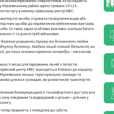
висококваліфікованих співробітників, котрі надають
 у Мукачівському районі зареєстровано 24 124
и послугу в новому сервісному центрі МВС.
анспортні засоби, отримати посвідчення водія або
портних засобів до перевезення небезпечних вантажів,
асоби. Останнє зараз особливо важливо, оскільки багато
яльності та для потреб військових.
і у бажанні розвивати Україну та допомагати людям
відчутну допомогу. Завдяки нашій спільній діяльності, ми
ий, що наша головна перемога попереду»,
– наголосив
лькості місця для паркування. На ній з легкістю
сервісний центр МВС знаходиться близько до кордону.
укачівської міської територіальної громади та
умови для всіх громадян, які розмитнили транспортні
зпечення безперешкодного та комфортного доступу всіх
ону очікування та відвідувачів з дітьми – для них у
осингу.
і тепер працюють з понеділка до суботи.