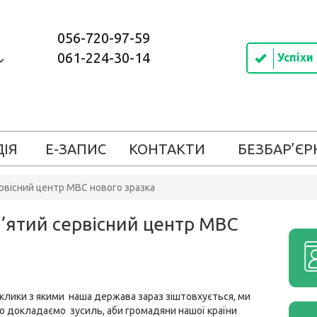
056-720-97-59
061-224-30-14
Успіхи
ДІЯ
Е-ЗАПИС
КОНТАКТИ
БЕЗБАР’ЄР
ервісний центр МВС нового зразка
п’ятий сервісний центр МВС
иклики з якими наша держава зараз зіштовхується, ми
 докладаємо зусиль, аби громадяни нашої країни