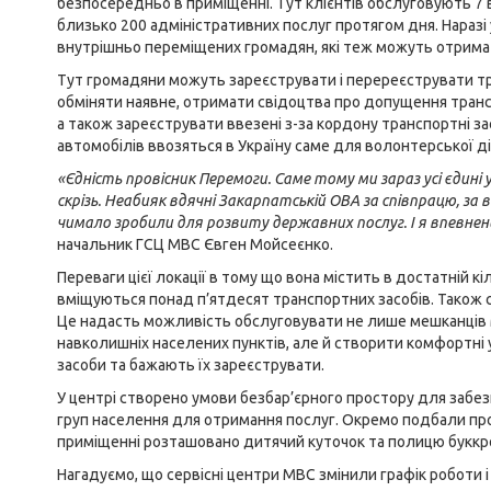
безпосередньо в приміщенні. Тут клієнтів обслуговують 7 
близько 200 адміністративних послуг протягом дня. Наразі
внутрішньо переміщених громадян, які теж можуть отримат
Тут громадяни можуть зареєструвати і перереєструвати тр
обміняти наявне, отримати свідоцтва про допущення транс
а також зареєструвати ввезені з-за кордону транспортні з
автомобілів ввозяться в Україну саме для волонтерської ді
«Єдність провісник Перемоги. Саме тому ми зараз усі єдин
скрізь. Неабияк вдячні Закарпатській ОВА за співпрацю, за 
чимало зробили для розвиту державних послуг. І я впевнен
начальник ГСЦ МВС Євген Мойсеєнко.
Переваги цієї локації в тому що вона містить в достатній кі
вміщуються понад п’ятдесят транспортних засобів. Також 
Це надасть можливість обслуговувати не лише мешканців М
навколишніх населених пунктів, але й створити комфортні 
засоби та бажають їх зареєструвати.
У центрі створено умови безбар’єрного простору для забе
груп населення для отримання послуг. Окремо подбали про з
приміщенні розташовано дитячий куточок та полицю буккр
Нагадуємо, що сервісні центри МВС змінили графік роботи 