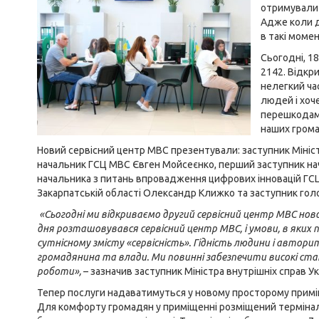
отримували 
Адже коли д
в такі моме
Сьогодні, 1
2142. Відкр
нелегкий ча
людей і хоч
перешкодам,
наших грома
Новий сервісний центр МВС презентували: заступник Мініст
начальник ГСЦ МВС Євген Мойсеєнко, перший заступник на
начальника з питань впровадження цифрових інновацій ГС
Закарпатській області Олександр Клижко та заступник гол
«Сьогодні ми відкриваємо другий сервісний центр МВС нового
дня розташовувався сервісний центр МВС, і умови, в яких
сутнісному змісту «сервісність». Гідність людини і авто
громадянина та влади. Ми повинні забезпечити високі стан
роботи
»,
– зазначив заступник Міністра внутрішніх справ У
Тепер послуги надаватимуться у новому просторому приміщен
Для комфорту громадян у приміщенні розміщений термінал 