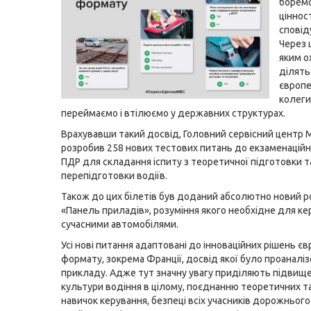
боремо
цінност
сповід
Через 
яким о
ділять
європе
колеги
переймаємо і втілюємо у державних структурах.
Врахувавши такий досвід, Головний сервісний центр
розробив 258 нових тестових питань до екзаменаційни
ПДР для складання іспиту з теоретичної підготовки т
перепідготовки водіїв.
Також до цих білетів був доданий абсолютно новий р
«Панель приладів», розуміння якого необхідне для ке
сучасними автомобілями.
Усі нові питання адаптовані до інноваційних рішень є
формату, зокрема Франції, досвід якої було проаналі
прикладу. Адже тут значну увагу приділяють підвищ
культури водіння в цілому, поєднанню теоретичних т
навичок керування, безпеці всіх учасників дорожнього 