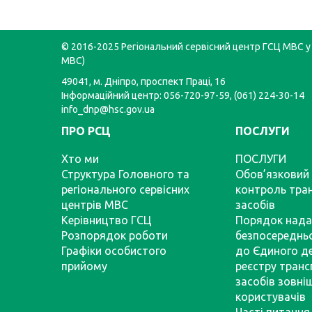
© 2016-2025 Регіональний сервісний центр ГСЦ МВС у 
МВС)
49041, м. Дніпро, проспект Праці, 16
Інформаційний центр: 056-720-97-59, (061) 224-30-14
info_dnp@hsc.gov.ua
ПРО РСЦ
ПОСЛУГИ
Хто ми
ПОСЛУГИ
Структура Головного та
Обов’язковий 
регіонального сервісних
контроль тра
центрів МВС
засобів
Керівництво ГСЦ
Порядок нада
Розпорядок роботи
безпосереднь
Графіки особистого
до Єдиного д
прийому
реєстру тран
засобів зовні
користувачів