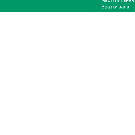
Часті питання
Зразки заяв