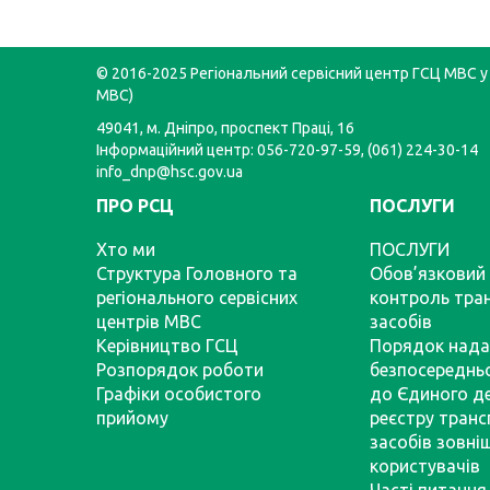
© 2016-2025 Регіональний сервісний центр ГСЦ МВС у 
МВС)
49041, м. Дніпро, проспект Праці, 16
Інформаційний центр: 056-720-97-59, (061) 224-30-14
info_dnp@hsc.gov.ua
ПРО РСЦ
ПОСЛУГИ
Хто ми
ПОСЛУГИ
Структура Головного та
Обов’язковий 
регіонального сервісних
контроль тра
центрів МВС
засобів
Керівництво ГСЦ
Порядок нада
Розпорядок роботи
безпосереднь
Графіки особистого
до Єдиного д
прийому
реєстру тран
засобів зовні
користувачів