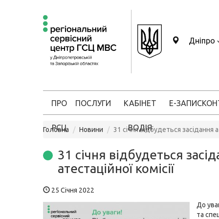
Дніпро
ПРО
ПОСЛУГИ
КАБІНЕТ
Е-ЗАПИС
КОН
РСЦ
ВОДІЯ
Головна
Новини
31 січня відбудеться засідання а
31 січня відбудеться засі
атестаційної комісії
25 Січня 2022
До ува
та спец