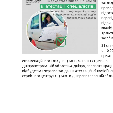
заклад
прово
підгот
перепі
підви
кваліфі
транс
засобів
31 січн
о
10.0
приміщ
екзаменаційного класу ТСЦ № 1242 РСЦ ГСЦ МВС в
Дніпропетровській області (м. Дніпро, проспект Праці,
відбудеться чергове засідання атестаційної комісії Р
сервісного центру ГСЦ МВС в Дніпропетровській облас