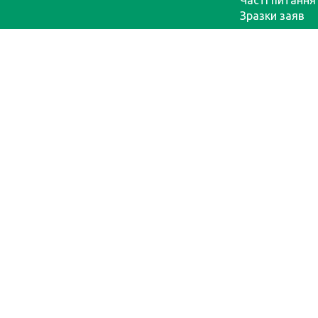
Часті питання
Зразки заяв